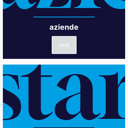
aziende
vedi
sta