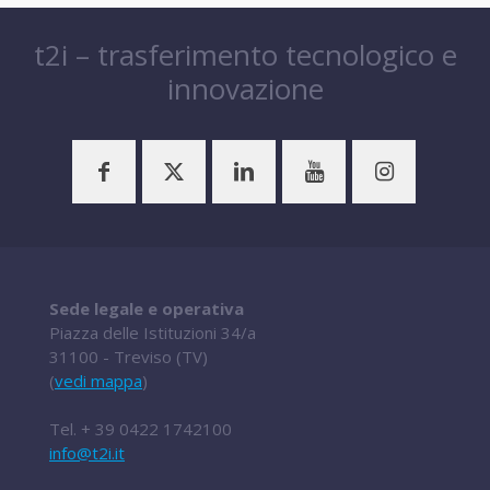
t2i – trasferimento tecnologico e
innovazione
Sede legale e operativa
Piazza delle Istituzioni 34/a
31100 - Treviso (TV)
(
vedi mappa
)
Tel.
+ 39 0422 1742100
info@t2i.it