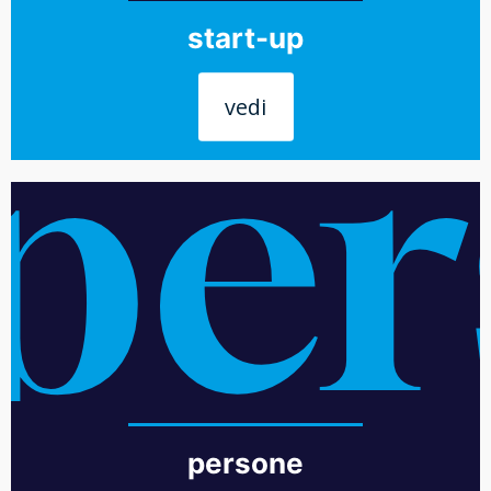
start-up
vedi
per
persone