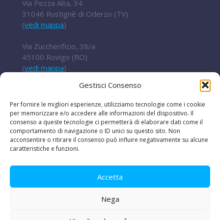
Via Pezza Alta, 34
31046 Rustignè di Oderzo (TV)
(
vedi mappa
)
Via Zuccherificio, 38/a
45100 Rovigo (RO)
(
vedi mappa
)
Gestisci Consenso
Tel.
+ 39 0422 852016
cert@t2i.it
Per fornire le migliori esperienze, utilizziamo tecnologie come i cookie
per memorizzare e/o accedere alle informazioni del dispositivo. Il
consenso a queste tecnologie ci permetterà di elaborare dati come il
comportamento di navigazione o ID unici su questo sito. Non
acconsentire o ritirare il consenso può influire negativamente su alcune
Codice Fiscale / Partita IVA 04636360267
caratteristiche e funzioni.
Organismo di ricerca Reg.UE 651/2014
Accetta
Nega
Le iniziative
|
Avvisi e bandi
|
Privacy e legal
disclaimer
|
Amministrazione trasparente
|
Lavora