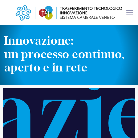
I
n
n
o
v
a
z
i
o
n
e
:
u
n
p
r
o
c
e
s
s
o
c
o
n
t
i
n
u
o
,
a
p
e
r
t
o
e
i
n
r
e
t
e
azi