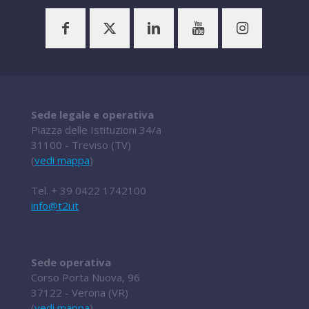
Sede legale e operativa
Piazza delle Istituzioni 34/a
31100 - Treviso (TV)
(
vedi mappa
)
Tel.
+ 39 0422 1742100
info@t2i.it
Sede operativa
Corso Porta Nuova, 96
37122 - Verona (VR)
(
vedi mappa
)