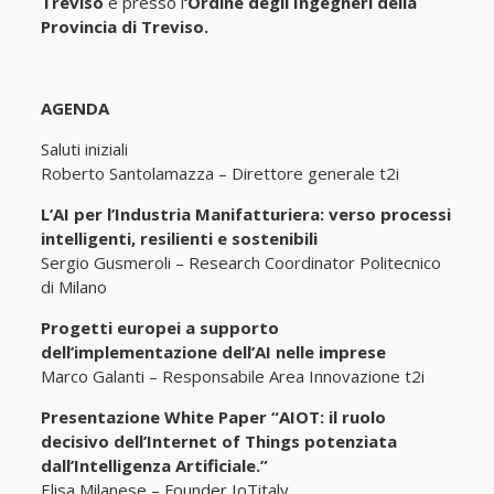
Treviso
e presso l
‘Ordine degli Ingegneri della
Provincia di Treviso.
AGENDA
Saluti iniziali
Roberto Santolamazza – Direttore generale t2i
L’AI per l’Industria Manifatturiera: verso processi
intelligenti, resilienti e sostenibili
Sergio Gusmeroli – Research Coordinator Politecnico
di Milano
Progetti europei a supporto
dell’implementazione dell’AI nelle imprese
Marco Galanti – Responsabile Area Innovazione t2i
Presentazione White Paper “
AIOT: il ruolo
decisivo dell’Internet of Things potenziata
dall’Intelligenza Artificiale.​”
Elisa Milanese – Founder IoTitaly