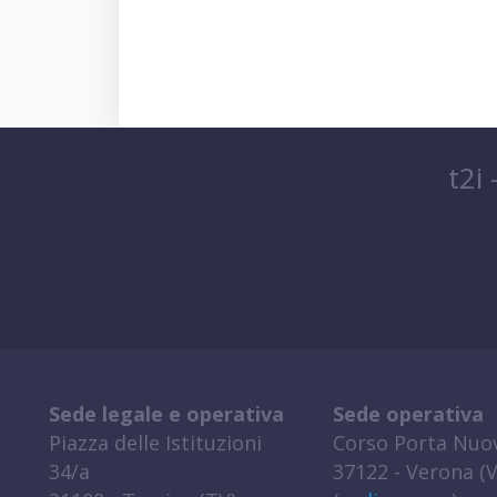
t2i
Sede legale e operativa
Sede operativa
Piazza delle Istituzioni
Corso Porta Nuov
34/a
37122 - Verona (V