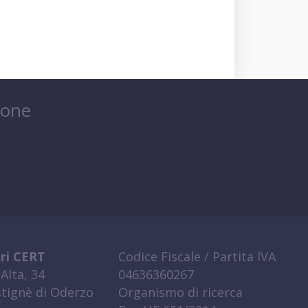
ione
ri CERT
Codice Fiscale / Partita IVA
Alta, 34
04636360267
tignè di Oderzo
Organismo di ricerca