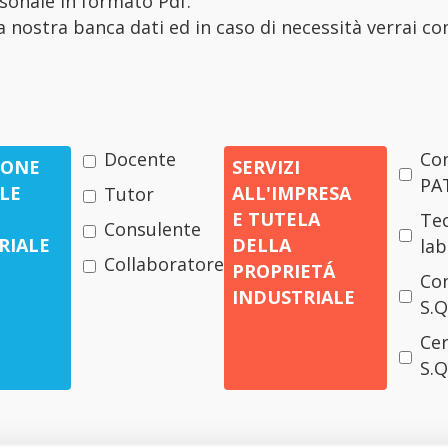
rsonale in formato Pdf.
la nostra banca dati ed in caso di necessità verrai co
Docente
Co
IONE
SERVIZI
PA
LE
ALL'IMPRESA
Tutor
E TUTELA
Tec
Consulente
RIALE
DELLA
lab
Collaboratore
PROPRIETÁ
Co
INDUSTRIALE
S.Q
Cer
S.Q