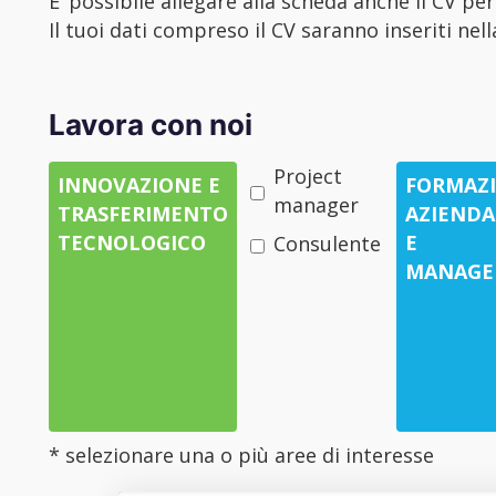
E’ possibile allegare alla scheda anche il CV pe
Il tuoi dati compreso il CV saranno inseriti nel
Lavora con noi
Project
INNOVAZIONE E
FORMAZ
manager
TRASFERIMENTO
AZIENDA
TECNOLOGICO
E
Consulente
MANAGE
* selezionare una o più aree di interesse