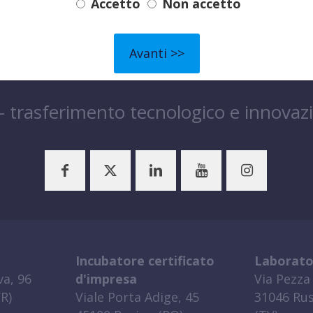
Accetto
Non accetto
 – trasferimento tecnologico e innovaz
Incubatore certificato
Laborato
a, 96
d'impresa
Via Pezza 
R)
Viale Porta Adige, 45
31046 Rus