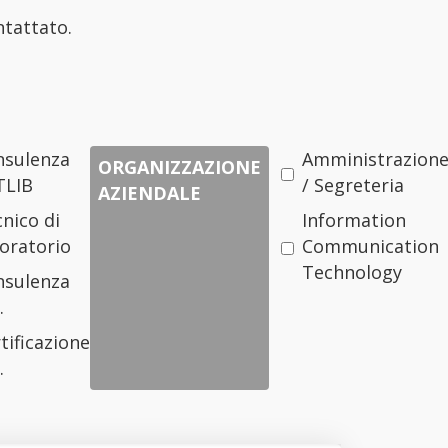
ntattato.
nsulenza
Amministrazion
ORGANIZZAZIONE
TLIB
/ Segreteria
AZIENDALE
nico di
Information
oratorio
Communication
Technology
nsulenza
.
tificazione
.