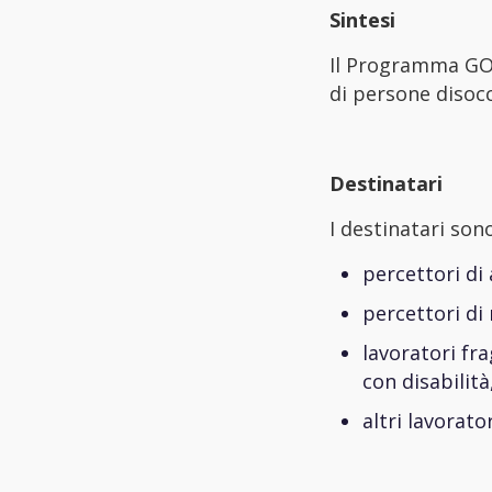
Sintesi
Il Programma GOL 
di persone disocc
Destinatari
I destinatari son
percettori di
percettori di 
lavoratori fr
con disabilità
altri lavorat