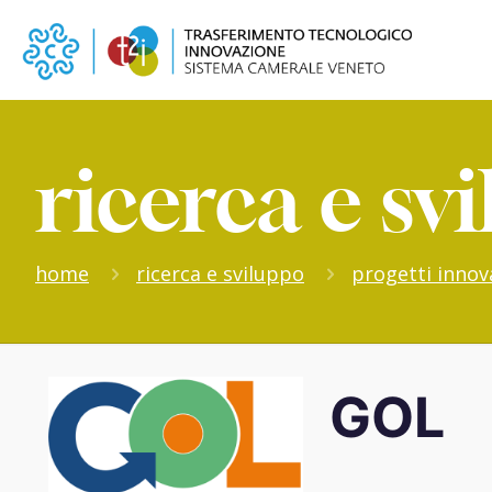
ricerca e sv
home
ricerca e sviluppo
progetti innova
GOL