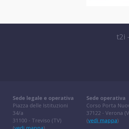
t2i
Sede legale e operativa
Sede operativa
Piazza delle Istituzioni
Corso Porta Nuov
34/a
37122 - Verona (V
31100 - Treviso (TV)
(
vedi mappa
)
(
vedi mappa
)