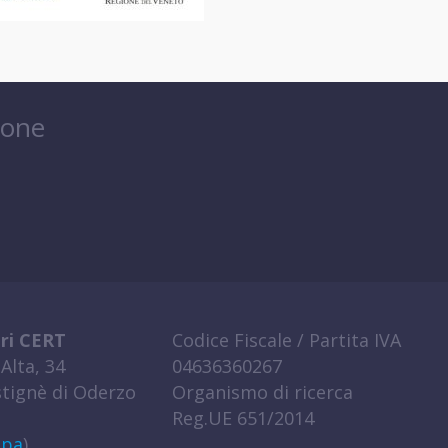
ione
ri CERT
Codice Fiscale / Partita IVA
Alta, 34
04636360267
tignè di Oderzo
Organismo di ricerca
Reg.UE 651/2014
ppa
)