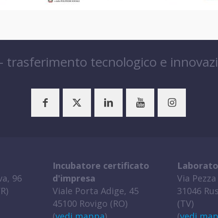
 – trasferimento tecnologico e innovaz
Incubatore certificato
Laborato
a, 96
d'impresa
Via Pezza 
R)
Viale Porta Adige, 45
31046 Rus
45100 Rovigo (RO)
(TV)
(
vedi mappa
)
(
vedi ma