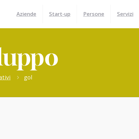
Aziende
Start-up
Persone
Servizi
iluppo
tivi
gol