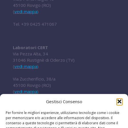
45100 Rovigo (RO)
(
vedi mappa
)
Tel.
+39 0425 471067
Laboratori CERT
Via Pezza Alta, 34
31046 Rustignè di Oderzo (TV)
(
vedi mappa
)
Via Zuccherificio, 38/a
45100 Rovigo (RO)
(
vedi mappa
)
Gestisci Consenso
Tel.
+ 39 0422 852016
cert@t2i.it
Per fornire le migliori esperienze, utilizziamo tecnologie come i cookie
per memorizzare e/o accedere alle informazioni del dispositivo. Il
consenso a queste tecnologie ci permetterà di elaborare dati come il