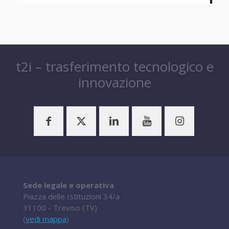
t2i – trasferimento tecnologico e
innovazione
Sede legale e operativa
Piazza delle Istituzioni 34/a
31100 - Treviso (TV)
(
vedi mappa
)