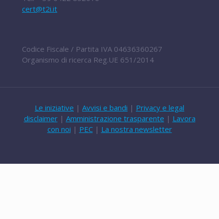
cert@t2i.it
Codice Fiscale / Partita IVA 04636360267
Organismo di ricerca Reg.UE 651/2014
Le iniziative
|
Avvisi e bandi
|
Privacy e legal
disclaimer
|
Amministrazione trasparente
|
Lavora
con noi
|
PEC
|
La nostra newsletter