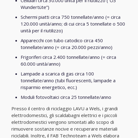
Cellulari circa 30.000 unità per il riutilizzo (“Ö3
Wundertüte”)
Schermi piatti circa 750 tonnellate/anno (= circa
120.000 unità/anno; di cui circa 5 tonnellate o 500
unità per il riutilizzo)
Apparecchi con tubo catodico circa 450
tonnellate/anno (= circa 20.000 pezzi/anno)
Frigoriferi circa 2.400 tonnellate/anno (= circa
60.000 unità/anno)
Lampade a scarica di gas circa 100
tonnellate/anno (tubi fluorescenti, lampade a
risparmio energetico, ecc.)
Moduli fotovoltaici circa 25 tonnellate/anno
Presso il centro di riciclaggio LAVU a Wels, i grandi
elettrodomestici, gli scaldabagni elettrici e i piccoli
elettrodomestici vengono smontati allo scopo di
rimuovere sostanze nocive e recuperare materiali
riciclabili. Inoltre, il FAB Technoteam a Wels elabora