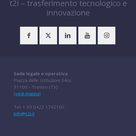
t2i – trasferimento tecnologico e
innovazione
Sede legale e operativa
Piazza delle Istituzioni 34/a
31100 - Treviso (TV)
(
vedi mappa
)
Tel.
+ 39 0422 1742100
info@t2i.it