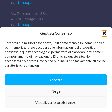
(
vedi mappa
)
Via Zuccherificio, 38/a
45100 Rovigo (RO)
(
vedi mappa
)
Gestisci Consenso
Tel.
+ 39 0422 852016
cert@t2i.it
Per fornire le migliori esperienze, utilizziamo tecnologie come i cookie
per memorizzare e/o accedere alle informazioni del dispositivo. Il
consenso a queste tecnologie ci permetterà di elaborare dati come il
comportamento di navigazione o ID unici su questo sito. Non
acconsentire o ritirare il consenso può influire negativamente su alcune
Codice Fiscale / Partita IVA 04636360267
caratteristiche e funzioni.
Organismo di ricerca Reg.UE 651/2014
Accetta
Nega
Le iniziative
|
Avvisi e bandi
|
Privacy e legal
disclaimer
|
Amministrazione trasparente
|
Lavora
Visualizza le preferenze
con noi
|
PEC
|
La nostra newsletter