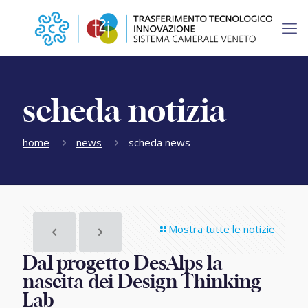
scheda notizia
home
news
scheda news
Mostra tutte le notizie
Dal progetto DesAlps la
nascita dei Design Thinking
Lab