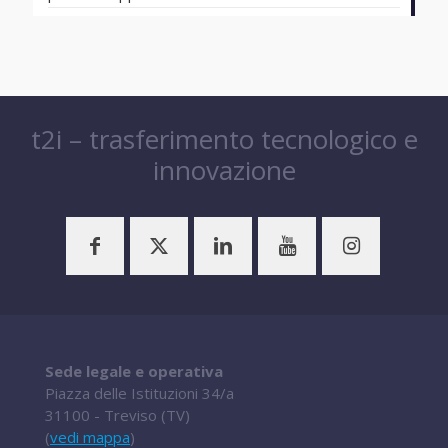
t2i – trasferimento tecnologico e
innovazione
Sede legale e operativa
Piazza delle Istituzioni 34/a
31100 - Treviso (TV)
(
vedi mappa
)