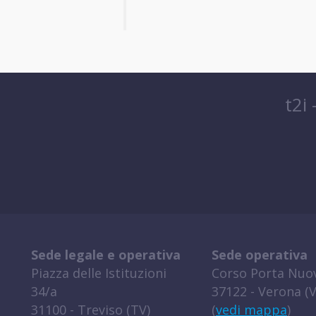
t2i
Sede legale e operativa
Sede operativa
Piazza delle Istituzioni
Corso Porta Nuov
34/a
37122 - Verona (V
31100 - Treviso (TV)
(
vedi mappa
)