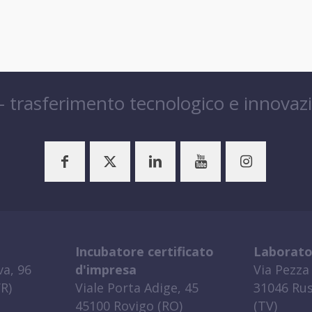
 – trasferimento tecnologico e innovaz
Incubatore certificato
Laborato
a, 96
d'impresa
Via Pezza 
R)
Viale Porta Adige, 45
31046 Rus
45100 Rovigo (RO)
(TV)