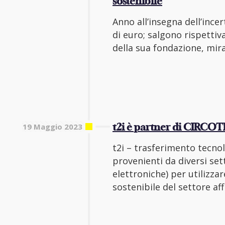
sostenibile
Anno all’insegna dell’incer
di euro; salgono rispettiv
della sua fondazione, mir
19 Maggio 2023
t2i è partner di CIRCOT
t2i – trasferimento tecn
provenienti da diversi set
elettroniche) per utilizz
sostenibile del settore af