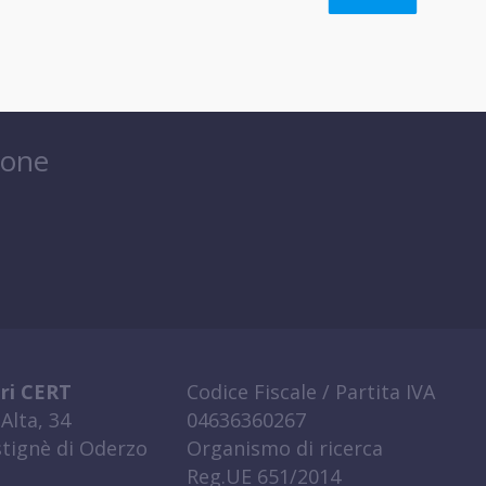
ione
ri CERT
Codice Fiscale / Partita IVA
Alta, 34
04636360267
tignè di Oderzo
Organismo di ricerca
Reg.UE 651/2014