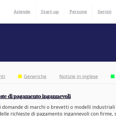
Aziende
Start-up
Persone
Servizi
nti
Generiche
Notizie in inglese
ste di pagamento ingannevoli
 di domande di marchi o brevetti o modelli industriali
lle richieste di pagamento ingannevoli con firme, sim