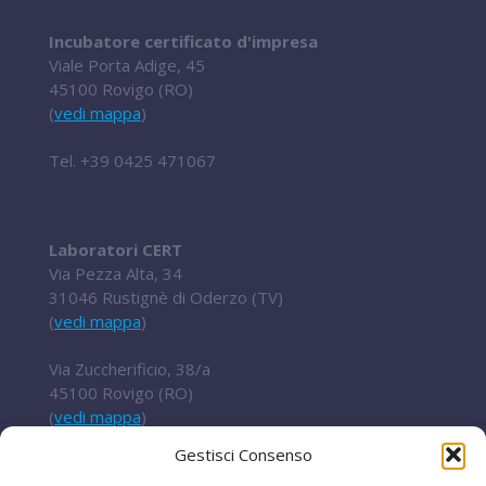
Incubatore certificato d'impresa
Viale Porta Adige, 45
45100 Rovigo (RO)
(
vedi mappa
)
Tel.
+39 0425 471067
Laboratori CERT
Via Pezza Alta, 34
31046 Rustignè di Oderzo (TV)
(
vedi mappa
)
Via Zuccherificio, 38/a
45100 Rovigo (RO)
(
vedi mappa
)
Gestisci Consenso
Tel.
+ 39 0422 852016