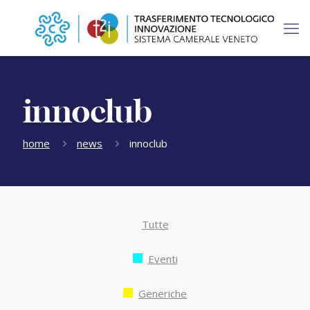
innoclub
home
news
innoclub
Tutte
Eventi
Generiche