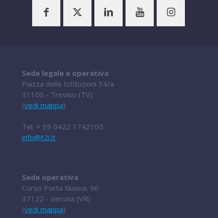
Sede legale e operativa
Piazza delle Istituzioni 34/a
31100 - Treviso (TV)
(
vedi mappa
)
Tel.
+ 39 0422 1742100
info@t2i.it
Sede operativa
Corso Porta Nuova, 96
37122 - Verona (VR)
(
vedi mappa
)