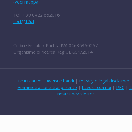
(
vedi mappa
)
Tel.
+ 39 0422 852016
cert@t2i.it
Codice Fiscale / Partita IVA 04636360267
Organismo di ricerca Reg.UE 651/2014
Le iniziative
|
Avvisi e bandi
|
Privacy e legal disclaimer
Amministrazione trasparente
|
Lavora con noi
|
PEC
|
L
nostra newsletter