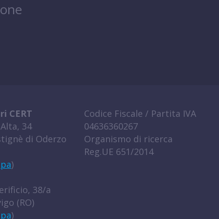
ione
ri CERT
Codice Fiscale / Partita IVA
Alta, 34
04636360267
tignè di Oderzo
Organismo di ricerca
Reg.UE 651/2014
ppa
)
rificio, 38/a
igo (RO)
ppa
)