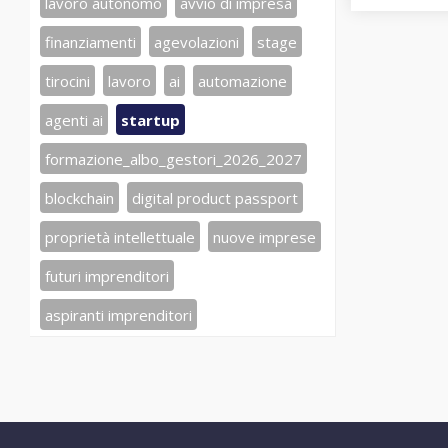
lavoro autonomo
avvio di impresa
finanziamenti
agevolazioni
stage
tirocini
lavoro
ai
automazione
agenti ai
startup
formazione_albo_gestori_2026_2027
blockchain
digital product passport
proprietà intellettuale
nuove imprese
futuri imprenditori
aspiranti imprenditori