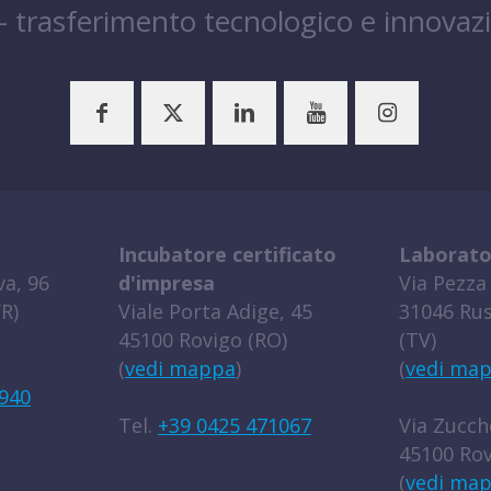
 – trasferimento tecnologico e innovaz
Incubatore certificato
Laborato
a, 96
d'impresa
Via Pezza 
R)
Viale Porta Adige, 45
31046 Rus
45100 Rovigo (RO)
(TV)
(
vedi mappa
)
(
vedi ma
940
Tel.
+39 0425 471067
Via Zucche
45100 Rov
(
vedi ma