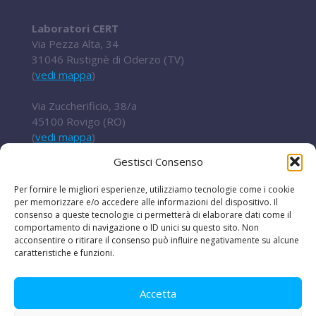
Laboratori CERT
Via Pezza Alta, 34
31046 Rustignè di Oderzo (TV)
(
vedi mappa
)
Via Zuccherificio, 38/a
45100 Rovigo (RO)
(
vedi mappa
)
Gestisci Consenso
Tel.
+ 39 0422 852016
cert@t2i.it
Per fornire le migliori esperienze, utilizziamo tecnologie come i cookie
per memorizzare e/o accedere alle informazioni del dispositivo. Il
consenso a queste tecnologie ci permetterà di elaborare dati come il
comportamento di navigazione o ID unici su questo sito. Non
acconsentire o ritirare il consenso può influire negativamente su alcune
Codice Fiscale / Partita IVA 04636360267
caratteristiche e funzioni.
Organismo di ricerca Reg.UE 651/2014
Accetta