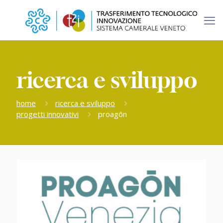
ricerca e sviluppo
home
ricerca e sviluppo
progetti innovativi
proagōn