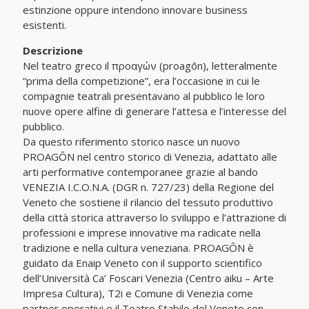
estinzione oppure intendono innovare business
esistenti.
Descrizione
Nel teatro greco il προαγών (proagōn), letteralmente
“prima della competizione”, era l’occasione in cui le
compagnie teatrali presentavano al pubblico le loro
nuove opere alfine di generare l’attesa e l’interesse del
pubblico.
Da questo riferimento storico nasce un nuovo
PROAGŌN nel centro storico di Venezia, adattato alle
arti performative contemporanee grazie al bando
VENEZIA I.C.O.N.A. (DGR n. 727/23) della Regione del
Veneto che sostiene il rilancio del tessuto produttivo
della città storica attraverso lo sviluppo e l’attrazione di
professioni e imprese innovative ma radicate nella
tradizione e nella cultura veneziana. PROAGŌN è
guidato da Enaip Veneto con il supporto scientifico
dell’Università Ca’ Foscari Venezia (Centro aiku – Arte
Impresa Cultura), T2i e Comune di Venezia come
partner operativi e il Teatro Stabile del Veneto con