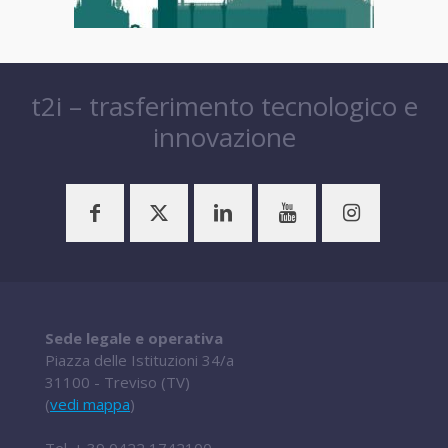
t2i – trasferimento tecnologico e
innovazione
Sede legale e operativa
Piazza delle Istituzioni 34/a
31100 - Treviso (TV)
(
vedi mappa
)