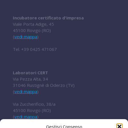
Incubatore certificato d'impresa
Viale Porta Adige, 45
45100 Rovigo (RO)
(
vedi mappa
)
Tel.
+39 0425 471067
Laboratori CERT
Via Pezza Alta, 34
31046 Rustignè di Oderzo (TV)
(
vedi mappa
)
Via Zuccherificio, 38/a
45100 Rovigo (RO)
(
vedi mappa
)
Gestisci Consenso