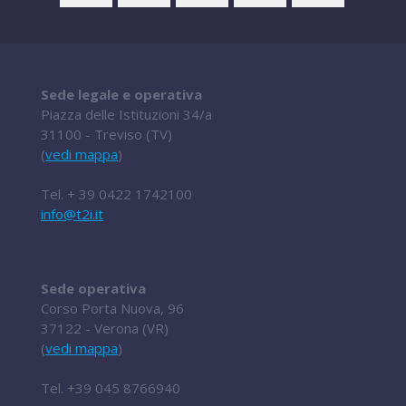
Sede legale e operativa
Piazza delle Istituzioni 34/a
31100 - Treviso (TV)
(
vedi mappa
)
Tel.
+ 39 0422 1742100
info@t2i.it
Sede operativa
Corso Porta Nuova, 96
37122 - Verona (VR)
(
vedi mappa
)
Tel.
+39 045 8766940