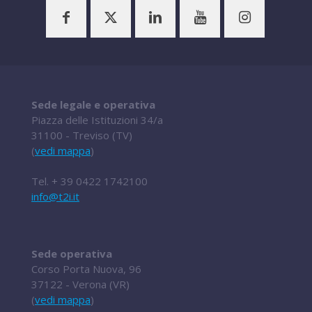
Sede legale e operativa
Piazza delle Istituzioni 34/a
31100 - Treviso (TV)
(
vedi mappa
)
Tel.
+ 39 0422 1742100
info@t2i.it
Sede operativa
Corso Porta Nuova, 96
37122 - Verona (VR)
(
vedi mappa
)