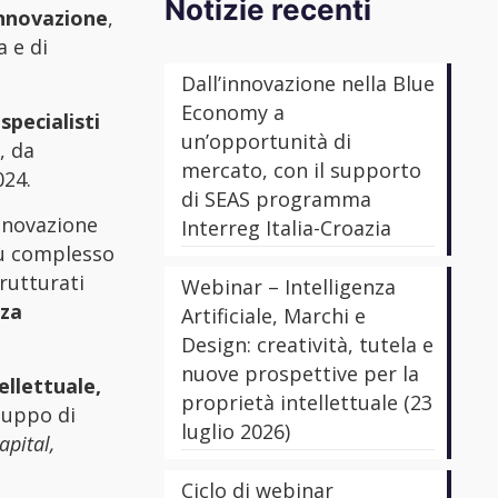
Notizie recenti
Innovazione
,
 e di
Dall’innovazione nella Blue
Economy a
 specialisti
un’opportunità di
, da
mercato, con il supporto
024.
di SEAS programma
innovazione
Interreg Italia-Croazia
iù complesso
trutturati
Webinar – Intelligenza
nza
Artificiale, Marchi e
Design: creatività, tutela e
nuove prospettive per la
ellettuale,
proprietà intellettuale (23
luppo di
luglio 2026)
apital,
Ciclo di webinar