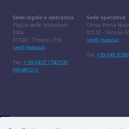
Sede legale e operativa
Sede operativa
Piazza delle Istituzioni
Corso Porta Nuov
34/a
37122 - Verona (V
31100 - Treviso (TV)
(
vedi mappa
)
(
vedi mappa
)
Tel.
+39 045 8766
Tel.
+ 39 0422 1742100
info@t2i.it