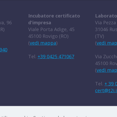
Incubatore certificato
Laborato
a, 96
d'impresa
Via Pezza 
R)
Viale Porta Adige, 45
31046 Rus
45100 Rovigo (RO)
(TV)
(
vedi mappa
)
(
vedi ma
940
Tel.
+39 0425 471067
Via Zucche
45100 Rov
(
vedi ma
Tel.
+ 39 
cert@t2i.i