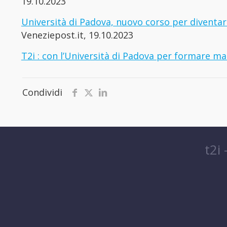
19.10.2023
Università di Padova, nuovo corso per diventar
Veneziepost.it, 19.10.2023
T2i : con l’Università di Padova per formare m
Condividi
t2i