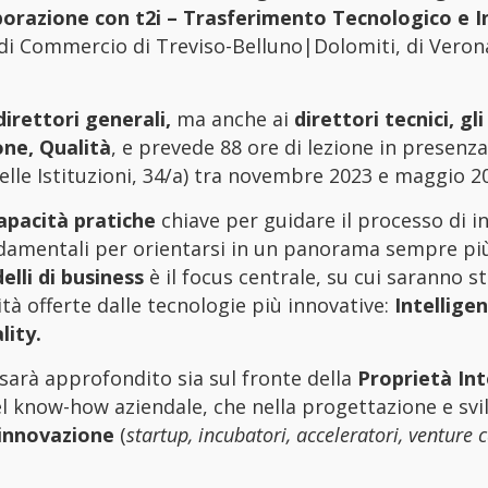
laborazione con t2i – Trasferimento Tecnologico e 
 di Commercio di Treviso-Belluno|Dolomiti, di Verona
irettori generali,
ma anche ai
direttori tecnici, gli
one, Qualità
, e prevede 88 ore di lezione in presenza
delle Istituzioni, 34/a) tra novembre 2023 e maggio 2
capacità pratiche
chiave per guidare il processo di 
ondamentali per orientarsi in un panorama sempre p
lli di business
è il focus centrale, su cui saranno s
à offerte dalle tecnologie più innovative:
Intellige
lity.
sarà approfondito sia sul fronte della
Proprietà Int
el know-how aziendale, che nella progettazione e svi
 innovazione
(
startup, incubatori, acceleratori, venture c