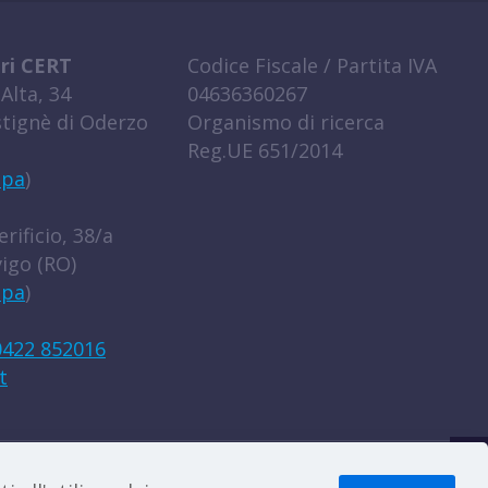
ri CERT
Codice Fiscale / Partita IVA
Alta, 34
04636360267
tignè di Oderzo
Organismo di ricerca
Reg.UE 651/2014
ppa
)
rificio, 38/a
igo (RO)
ppa
)
0422 852016
t