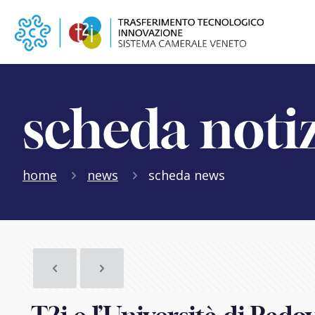
scheda noti
home
news
scheda news