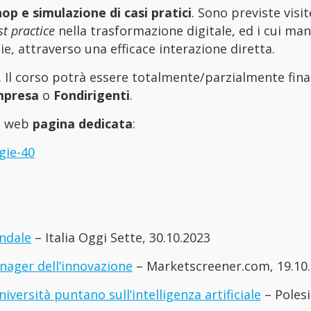
hop e simulazione di casi pratici
. Sono previste visit
st practice
nella trasformazione digitale, ed i cui ma
e, attraverso una efficace interazione diretta.
. Il corso potrà essere totalmente/parzialmente fin
mpresa
o
Fondirigenti
.
la web
pagina dedicata
:
gie-40
endale
– Italia Oggi Sette, 30.10.2023
anager dell’innovazione
– Marketscreener.com, 19.10
versità puntano sull’intelligenza artificiale
– Polesi