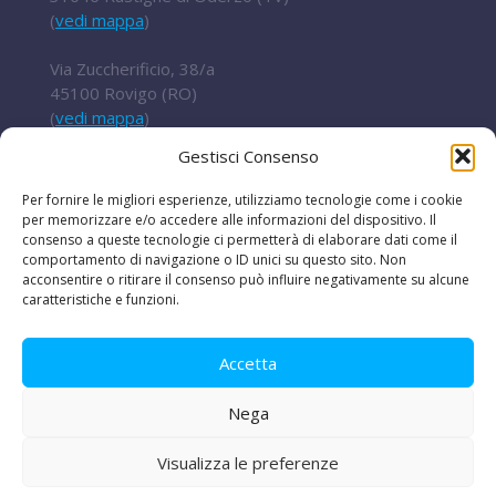
(
vedi mappa
)
Via Zuccherificio, 38/a
45100 Rovigo (RO)
(
vedi mappa
)
Gestisci Consenso
Tel.
+ 39 0422 852016
cert@t2i.it
Per fornire le migliori esperienze, utilizziamo tecnologie come i cookie
per memorizzare e/o accedere alle informazioni del dispositivo. Il
consenso a queste tecnologie ci permetterà di elaborare dati come il
comportamento di navigazione o ID unici su questo sito. Non
acconsentire o ritirare il consenso può influire negativamente su alcune
Codice Fiscale / Partita IVA 04636360267
caratteristiche e funzioni.
Organismo di ricerca Reg.UE 651/2014
Accetta
Nega
Le iniziative
|
Avvisi e bandi
|
Privacy e legal
disclaimer
|
Amministrazione trasparente
|
Lavora
Visualizza le preferenze
con noi
|
PEC
|
La nostra newsletter