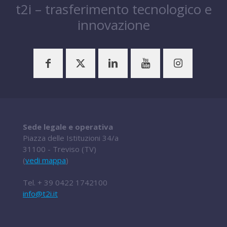
t2i – trasferimento tecnologico e
innovazione
Sede legale e operativa
Piazza delle Istituzioni 34/a
31100 - Treviso (TV)
(
vedi mappa
)
Tel.
+ 39 0422 1742100
info@t2i.it