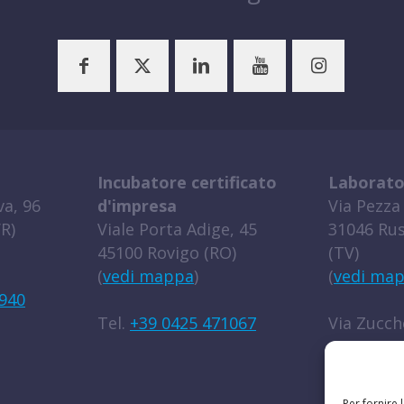
Incubatore certificato
Laborato
a, 96
d'impresa
Via Pezza 
R)
Viale Porta Adige, 45
31046 Rus
45100 Rovigo (RO)
(TV)
(
vedi mappa
)
(
vedi ma
940
Tel.
+39 0425 471067
Via Zucche
45100 Rov
(
vedi ma
Per fornire 