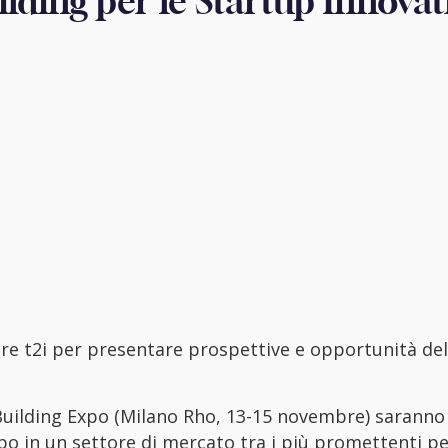
ilding per le Startup Innovat
ore t2i per presentare prospettive e opportunità de
Building Expo (Milano Rho, 13-15 novembre) saranno
uppo in un settore di mercato tra i più promettenti pe