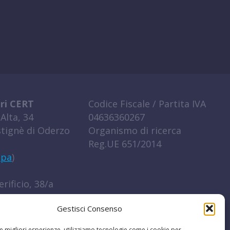
ri CERT
Codice Fiscale / Partita IVA
Alta, 34
04636360267
tignè di Oderzo
Organismo di ricerca
Reg.UE 651/2014
ppa
)
rificio, 38/a
igo (RO)
Gestisci Consenso
ppa
)
le migliori esperienze, utilizziamo tecnologie come i cookie per