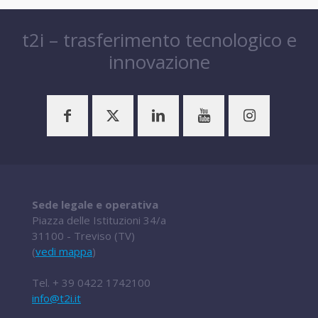
t2i – trasferimento tecnologico e
innovazione
Sede legale e operativa
Piazza delle Istituzioni 34/a
31100 - Treviso (TV)
(
vedi mappa
)
Tel.
+ 39 0422 1742100
info@t2i.it