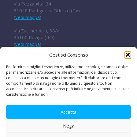
Via Pezza Alta, 34
31046 Rustignè di Oderzo (TV)
(
vedi mappa
)
Via Zuccherificio, 38/a
45100 Rovigo (RO)
(
vedi mappa
)
Gestisci Consenso
Tel.
+ 39 0422 852016
cert@t2i.it
Per fornire le migliori esperienze, utilizziamo tecnologie come i cookie
per memorizzare e/o accedere alle informazioni del dispositivo. Il
consenso a queste tecnologie ci permetterà di elaborare dati come il
comportamento di navigazione o ID unici su questo sito. Non
acconsentire o ritirare il consenso può influire negativamente su alcune
Codice Fiscale / Partita IVA 04636360267
caratteristiche e funzioni.
Organismo di ricerca Reg.UE 651/2014
Accetta
Nega
Le iniziative
|
Avvisi e bandi
|
Privacy e legal
disclaimer
|
Amministrazione trasparente
|
Lavora