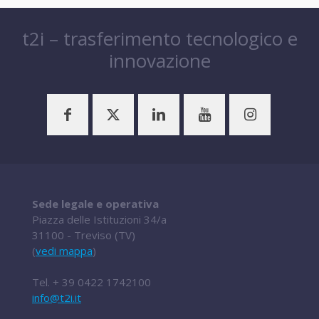
t2i – trasferimento tecnologico e
innovazione
Sede legale e operativa
Piazza delle Istituzioni 34/a
31100 - Treviso (TV)
(
vedi mappa
)
Tel.
+ 39 0422 1742100
info@t2i.it