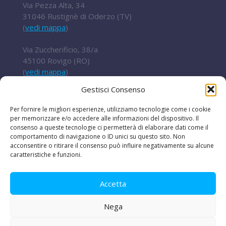
Via Pezza Alta, 34
31046 Rustignè di Oderzo (TV)
(
vedi mappa
)
Via Zuccherificio, 38/a
45100 Rovigo (RO)
(
vedi mappa
)
Gestisci Consenso
Tel.
+ 39 0422 852016
cert@t2i.it
Per fornire le migliori esperienze, utilizziamo tecnologie come i cookie
per memorizzare e/o accedere alle informazioni del dispositivo. Il
consenso a queste tecnologie ci permetterà di elaborare dati come il
comportamento di navigazione o ID unici su questo sito. Non
Codice Fiscale / Partita IVA 04636360267
acconsentire o ritirare il consenso può influire negativamente su alcune
caratteristiche e funzioni.
Organismo di ricerca Reg.UE 651/2014
Accetta
Nega
Le iniziative
|
Avvisi e bandi
|
Privacy e legal
disclaimer
|
Amministrazione trasparente
|
Lavora