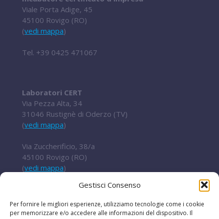
Viale Porta Adige, 45
45100 Rovigo (RO)
(
vedi mappa
)
Tel.
+39 0425 471067
Laboratori CERT
Via Pezza Alta, 34
31046 Rustignè di Oderzo (TV)
(
vedi mappa
)
Via Zuccherificio, 38/a
45100 Rovigo (RO)
(
vedi mappa
)
Gestisci Consenso
Tel.
+ 39 0422 852016
cert@t2i.it
Per fornire le migliori esperienze, utilizziamo tecnologie come i cookie
per memorizzare e/o accedere alle informazioni del dispositivo. Il