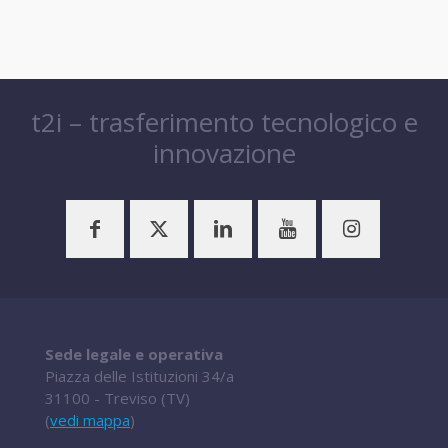
t2i – trasferimento tecnologico e
innovazione
Sede legale e operativa
Piazza delle Istituzioni 34/a
31100 - Treviso (TV)
(
vedi mappa
)