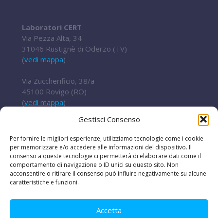
Laboratori CERT
Via Pezza Alta, 34
31046 Rustignè di Oderzo (TV)
(
vedi mappa
)
Via Zuccherificio, 38/a
45100 Rovigo (RO)
(
vedi mappa
)
Gestisci Consenso
Tel.
+ 39 0422 852016
cert@t2i.it
Per fornire le migliori esperienze, utilizziamo tecnologie come i cookie
per memorizzare e/o accedere alle informazioni del dispositivo. Il
consenso a queste tecnologie ci permetterà di elaborare dati come il
comportamento di navigazione o ID unici su questo sito. Non
acconsentire o ritirare il consenso può influire negativamente su alcune
Codice Fiscale / Partita IVA 04636360267
caratteristiche e funzioni.
Organismo di ricerca Reg.UE 651/2014
Accetta