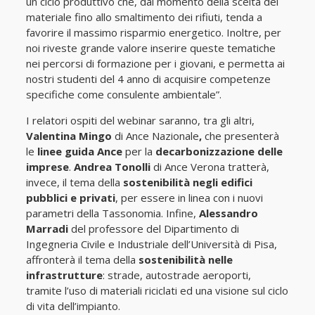
un ciclo produttivo che, dal momento della scelta del
materiale fino allo smaltimento dei rifiuti, tenda a
favorire il massimo risparmio energetico. Inoltre, per
noi riveste grande valore inserire queste tematiche
nei percorsi di formazione per i giovani, e permetta ai
nostri studenti del 4 anno di acquisire competenze
specifiche come consulente ambientale”.
I relatori ospiti del webinar saranno, tra gli altri,
Valentina Mingo
di Ance Nazionale
,
che presenterà
le
linee guida Ance
per la
decarbonizzazione delle
imprese
.
Andrea Tonolli
di Ance Verona tratterà,
invece, il tema della
sostenibilità negli edifici
pubblici e privati
, per essere in linea con i nuovi
parametri della Tassonomia. Infine,
Alessandro
Marradi
del professore del Dipartimento di
Ingegneria Civile e Industriale dell’Università di Pisa,
affronterà il tema della
sostenibilità nelle
infrastrutture
: strade, autostrade aeroporti,
tramite l’uso di materiali riciclati ed una visione sul ciclo
di vita dell’impianto.