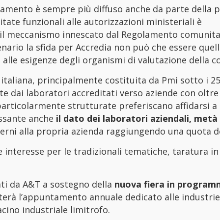
editamento è sempre più diffuso anche da parte della 
tate funzionali alle autorizzazioni ministeriali è
il meccanismo innescato dal Regolamento comunita
ario la sfida per Accredia non può che essere quella
 alle esigenze degli organismi di valutazione della c
à italiana, principalmente costituita da Pmi sotto i 2
te dai laboratori accreditati verso aziende con oltre
rticolarmente strutturate preferiscano affidarsi a 
essante anche
il dato dei laboratori aziendali, metà 
terni alla propria azienda raggiungendo una quota d
te interesse per le tradizionali tematiche, taratura i
zati da A&T a sostegno della
nuova fiera in programm
terà l’appuntamento annuale dedicato alle industrie
acino industriale limitrofo.