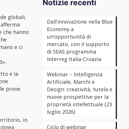
Notizie recenti
de globali,
Dall’innovazione nella Blue
, afferma
Economy a
de che hanno
un’opportunità di
che
mercato, con il supporto
mano e ci
di SEAS programma
Interreg Italia-Croazia
3».
tto e la
Webinar – Intelligenza
ione
Artificiale, Marchi e
le prove.
Design: creatività, tutela e
nuove prospettive per la
proprietà intellettuale (23
luglio 2026)
rritorio, in
Ciclo di webinar
olinea