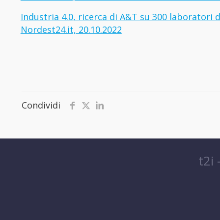
Industria 4.0, ricerca di A&T su 300 laboratori 
Nordest24.it, 20.10.2022
Condividi
t2i