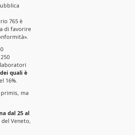
pubblica
rio 765 è
 di favorire
onformità».
50
 250
laboratori
dei quali è
el 16%.
n primis, ma
a dal 25 al
 del Veneto,