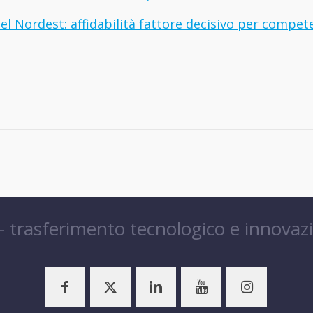
del Nordest: affidabilità fattore decisivo per compet
 – trasferimento tecnologico e innovaz