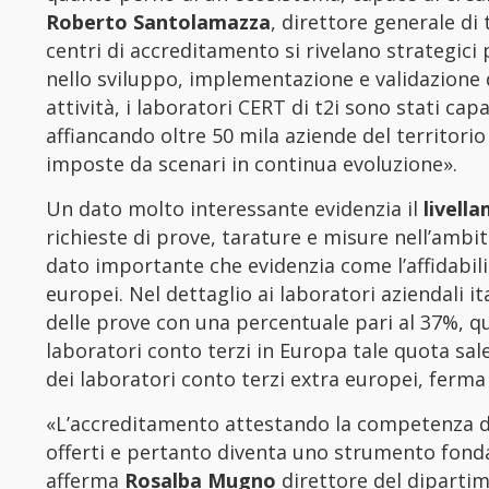
Roberto Santolamazza
, direttore generale di
centri di accreditamento si rivelano strategic
nello sviluppo, implementazione e validazione di
attività, i laboratori CERT di t2i sono stati ca
affiancando oltre 50 mila aziende del territorio
imposte da scenari in continua evoluzione».
Un dato molto interessante evidenzia il
livell
richieste di prove, tarature e misure nell’ambi
dato importante che evidenzia come l’affidabil
europei. Nel dettaglio ai laboratori aziendali i
delle prove con una percentuale pari al 37%, q
laboratori conto terzi in Europa tale quota sal
dei laboratori conto terzi extra europei, ferma
«L’accreditamento attestando la competenza degli
offerti e pertanto diventa uno strumento fonda
afferma
Rosalba Mugno
direttore del dipartim