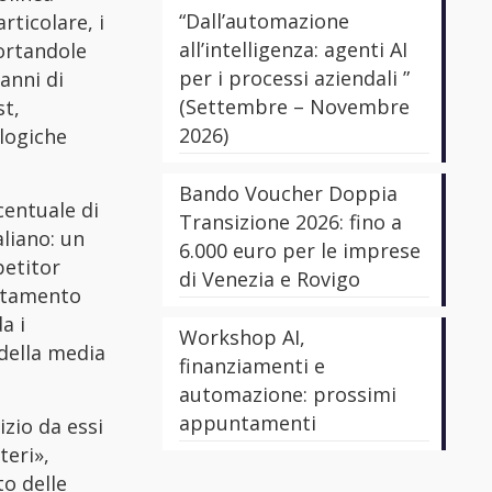
“Dall’automazione
rticolare, i
all’intelligenza: agenti AI
portandole
per i processi aziendali ”
anni di
(Settembre – Novembre
st,
2026)
ologiche
Bando Voucher Doppia
centuale di
Transizione 2026: fino a
aliano: un
6.000 euro per le imprese
petitor
di Venezia e Rovigo
ditamento
a i
Workshop AI,
 della media
finanziamenti e
automazione: prossimi
appuntamenti
izio da essi
teri»,
to delle