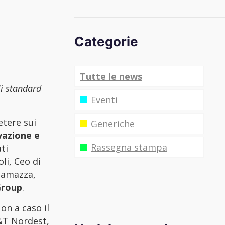
Categorie
Tutte le news
li standard
Eventi
etere sui
Generiche
vazione e
Rassegna stampa
ti
li, Ceo di
lamazza,
Group
.
on a caso il
A&T Nordest,