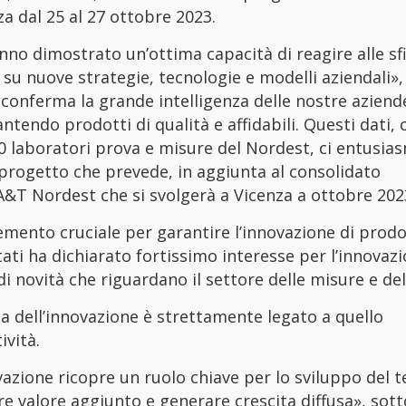
nza dal 25 al 27 ottobre 2023.
anno dimostrato un’ottima capacità di reagire alle sfi
 su nuove strategie, tecnologie e modelli aziendali»
 conferma la grande intelligenza delle nostre azien
antendo prodotti di qualità e affidabili. Questi dati, 
 laboratori prova e misure del Nordest, ci entusias
 progetto che prevede, in aggiunta al consolidato
A&T Nordest che si svolgerà a Vicenza a ottobre 202
elemento cruciale per garantire l’innovazione di prodo
stati ha dichiarato fortissimo interesse per l’innovaz
di novità che riguardano il settore delle misure e del
a dell’innovazione è strettamente legato a quello
ività.
azione ricopre un ruolo chiave per lo sviluppo del te
e valore aggiunto e generare crescita diffusa», sott