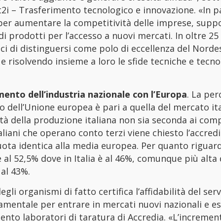
 t2i – Trasferimento tecnologico e innovazione. «In pa
i per aumentare la competitività delle imprese, sup
 prodotti per l’accesso a nuovi mercati. In oltre 25 
paci di distinguersi come polo di eccellenza del Norde
 e risolvendo insieme a loro le sfide tecniche e tecn
amento dell’industria nazionale con l’Europa
. La per
to dell’Unione europea è pari a quella del mercato it
ità della produzione italiana non sia seconda ai com
taliani che operano conto terzi viene chiesto l’accre
uota identica alla media europea. Per quanto riguard
e al 52,5% dove in Italia è al 46%, comunque più alta
 al 43%.
 organismi di fatto certifica l’affidabilità del serv
mentale per entrare in mercati nuovi nazionali e es
ento laboratori di taratura di Accredia. «L’incremen