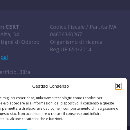
ri CERT
Codice Fiscale / Partita IVA
Alta, 34
04636360267
tignè di Oderzo
Organismo di ricerca
Reg.UE 651/2014
ppa
)
rificio, 38/a
igo (RO)
Gestisci Consenso
ppa
)
le migliori esperienze, utilizziamo tecnologie come i cookie per
0422 852016
 e/o accedere alle informazioni del dispositivo. Il consenso a queste
ci permetterà di elaborare dati come il comportamento di navigazione o
t
questo sito. Non acconsentire o ritirare il consenso può influire
e su alcune caratteristiche e funzioni.