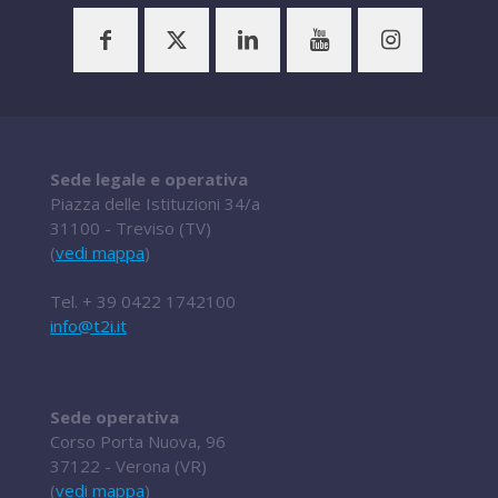
Sede legale e operativa
Piazza delle Istituzioni 34/a
31100 - Treviso (TV)
(
vedi mappa
)
Tel.
+ 39 0422 1742100
info@t2i.it
Sede operativa
Corso Porta Nuova, 96
37122 - Verona (VR)
(
vedi mappa
)