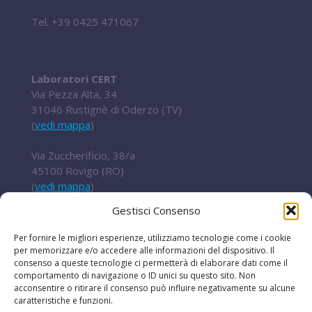
Tel.
+39 0425 471067
Laboratori CERT
Via Pezza Alta, 34
31046 Rustignè di Oderzo (TV)
(
vedi mappa
)
Via Zuccherificio, 38/a
45100 Rovigo (RO)
(
vedi mappa
)
Gestisci Consenso
Tel.
+ 39 0422 852016
cert@t2i.it
Per fornire le migliori esperienze, utilizziamo tecnologie come i cookie
per memorizzare e/o accedere alle informazioni del dispositivo. Il
consenso a queste tecnologie ci permetterà di elaborare dati come il
comportamento di navigazione o ID unici su questo sito. Non
acconsentire o ritirare il consenso può influire negativamente su alcune
Codice Fiscale / Partita IVA 04636360267
caratteristiche e funzioni.
Organismo di ricerca Reg.UE 651/2014