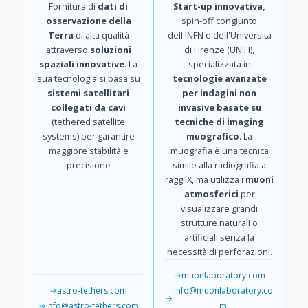
Fornitura di
dati di
Start-up innovativa,
osservazione della
spin-off congiunto
Terra
di alta qualità
dell'INFN e dell'Università
attraverso
soluzioni
di Firenze (UNIFI),
spaziali innovative
. La
specializzata in
sua tecnologia si basa su
tecnologie avanzate
sistemi satellitari
per indagini non
collegati da cavi
invasive basate su
(tethered satellite
tecniche di imaging
systems) per garantire
muografico
. La
maggiore stabilità e
muografia è una tecnica
precisione
simile alla radiografia a
raggi X, ma utilizza i
muoni
atmosferici
per
visualizzare grandi
strutture naturali o
artificiali senza la
necessità di perforazioni.
muonlaboratory.com
astro-tethers.com
info@muonlaboratory.co
info@astro-tethers.com
m