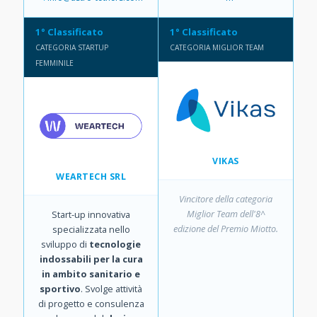
1° Classificato
1° Classificato
CATEGORIA STARTUP
CATEGORIA MIGLIOR TEAM
FEMMINILE
VIKAS
WEARTECH SRL
Vincitore della categoria
Miglior Team dell'8^
Start-up innovativa
edizione del Premio Miotto.
specializzata nello
sviluppo di
tecnologie
indossabili per la cura
in ambito sanitario e
sportivo
. Svolge attività
di progetto e consulenza