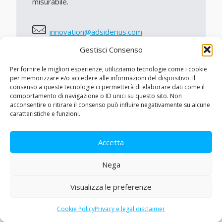
misurabile.
innovation@adsiderius.com
Gestisci Consenso
www.adsiderius.com
Per fornire le migliori esperienze, utilizziamo tecnologie come i cookie
per memorizzare e/o accedere alle informazioni del dispositivo. Il
consenso a queste tecnologie ci permetterà di elaborare dati come il
comportamento di navigazione o ID unici su questo sito. Non
acconsentire o ritirare il consenso può influire negativamente su alcune
caratteristiche e funzioni.
Accetta
Steelbloom S.r.l.
Nega
Progetta e sviluppa installazioni artistiche
Visualizza le preferenze
partecipative in spazi pubblici e luoghi ad alta
affluenza. Le persone diventano co-creatori,
Cookie Policy
Privacy e legal disclaimer
trasformando aeroporti, piazze e centri