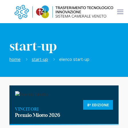
start-up
home
start-up
elenco start-up
8^ EDIZIONE
VINCITORI
Premio Miotto 2026