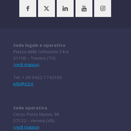
Sede legale e operativa
Piazza delle Istituzioni 34/a
31100 - Treviso (TV)
(
vedi mappa
)
Tel.
+ 39 0422 1742100
info@t2i.it
Sede operativa
Corso Porta Nuova, 96
37122 - Verona (VR)
(
vedi mappa
)