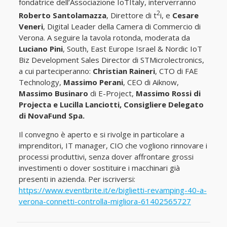
fondatrice dell’Associazione IoTItaly, interverranno
2
Roberto Santolamazza
, Direttore di t
i, e
Cesare
Veneri
, Digital Leader della Camera di Commercio di
Verona. A seguire la tavola rotonda, moderata da
Luciano Pini
, South, East Europe Israel & Nordic IoT
Biz Development Sales Director di STMicrolectronics,
a cui parteciperanno:
Christian Raineri
, CTO di FAE
Technology,
Massimo Perani
, CEO di Aiknow,
Massimo Businaro
di E-Project,
Massimo Rossi di
Projecta e Lucilla Lanciotti, Consigliere Delegato
di NovaFund Spa.
Il convegno è aperto e si rivolge in particolare a
imprenditori, IT manager, CIO che vogliono rinnovare i
processi produttivi, senza dover affrontare grossi
investimenti o dover sostituire i macchinari già
presenti in azienda. Per iscriversi:
https://www.eventbrite.it/e/biglietti-revamping-40-a-
verona-connetti-controlla-migliora-61402565727