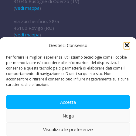
31046 Rustignè di Oderzo (TV)
(
vedi mappa
)
Via Zuccherificio, 38/a
45100 Rovigo (RO)
(
vedi mappa
)
Gestisci Consenso
Tel.
+ 39 0422 852016
cert@t2i.it
Per fornire le migliori esperienze, utilizziamo tecnologie come i cookie
per memorizzare e/o accedere alle informazioni del dispositivo. Il
consenso a queste tecnologie ci permetterà di elaborare dati come il
comportamento di navigazione o ID unici su questo sito. Non
Codice Fiscale / Partita IVA 04636360267
acconsentire o ritirare il consenso può influire negativamente su alcune
caratteristiche e funzioni.
Organismo di ricerca Reg.UE 651/2014
Accetta
Nega
Le iniziative
|
Avvisi e bandi
|
Privacy e legal
disclaimer
|
Amministrazione trasparente
|
Lavora
Visualizza le preferenze
con noi
|
PEC
|
La nostra newsletter