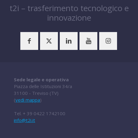
t2i – trasferimento tecnologico e
innovazione
Sede legale e operativa
Piazza delle Istituzioni 34/a
31100 - Treviso (TV)
(
vedi mappa
)
Tel.
+ 39 0422 1742100
info@t2i.it