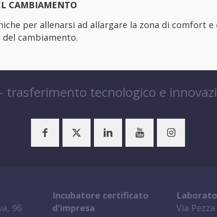
EL CAMBIAMENTO
niche per allenarsi ad allargare la zona di comfort e 
 del cambiamento.
 – trasferimento tecnologico e innovaz
Incubatore certificato
Laborato
a, 96
d'impresa
Via Pezza 