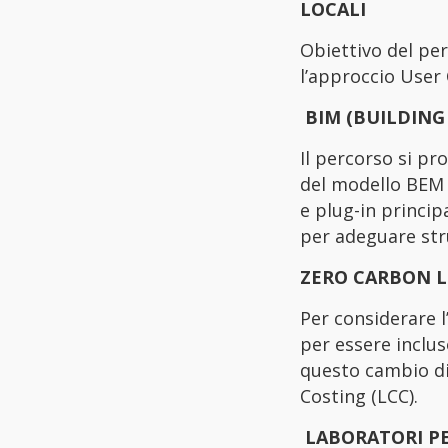
LOCALI
Obiettivo del pe
l’approccio User 
BIM (BUILDING
Il percorso si pr
del modello BEM (
e plug-in princip
per adeguare stru
ZERO CARBON LCA
Per considerare l
per essere inclu
questo cambio di
Costing (LCC).
LABORATORI PE