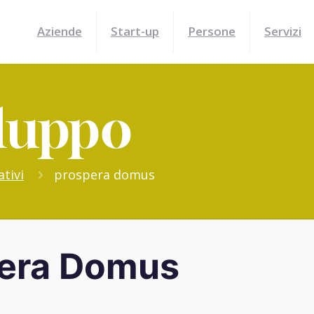
Aziende
Start-up
Persone
Servizi
iluppo
tivi
prospera domus
era Domus