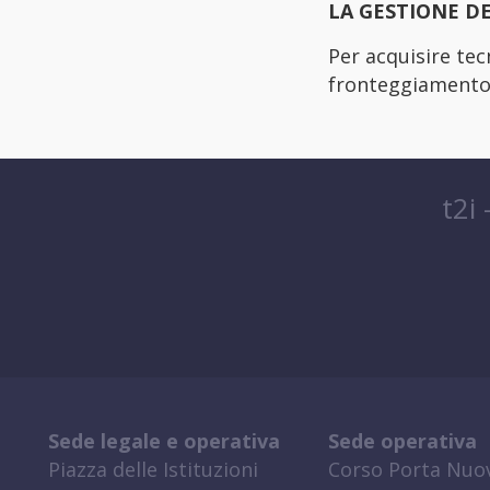
LA GESTIONE D
Per acquisire tec
fronteggiamento
t2i
Sede legale e operativa
Sede operativa
Piazza delle Istituzioni
Corso Porta Nuov