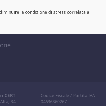
diminuire la condizione di stress correlata al
ione
ri CERT
Codice Fiscale / Partita IVA
Alta, 34
04636360267