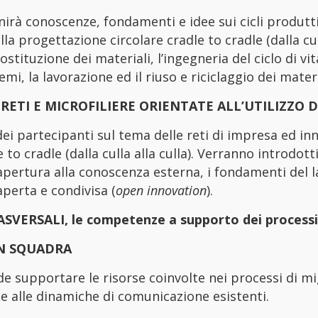
rnirà conoscenze, fondamenti e idee sui cicli produt
lla progettazione circolare cradle to cradle (dalla cu
sostituzione dei materiali, l’ingegneria del ciclo di v
emi, la lavorazione ed il riuso e riciclaggio dei materi
 RETI E MICROFILIERE ORIENTATE ALL’UTILIZZO 
i partecipanti sul tema delle reti di impresa ed inn
 to cradle (dalla culla alla culla). Verranno introdott
apertura alla conoscenza esterna, i fondamenti del l
aperta e condivisa (
open innovation
).
VERSALI, le competenze a supporto dei processi d
N SQUADRA
nde supportare le risorse coinvolte nei processi di
li e alle dinamiche di comunicazione esistenti.