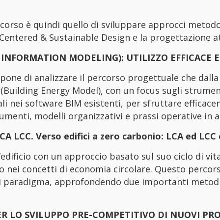
rcorso è quindi quello di sviluppare approcci metodo
Centered & Sustainable Design e la progettazione at
 INFORMATION MODELING): UTILIZZO EFFICACE E
opone di analizzare il percorso progettuale che dalla
Building Energy Model), con un focus sugli strumenti
ali nei software BIM esistenti, per sfruttare efficace
menti, modelli organizzativi e prassi operative in a
 LCC. Verso edifici a zero carbonio: LCA ed LCC
’edificio con un approccio basato sul suo ciclo di vita
so nei concetti di economia circolare. Questo perco
 paradigma, approfondendo due importanti metodi: la
R LO SVILUPPO PRE-COMPETITIVO DI NUOVI PR