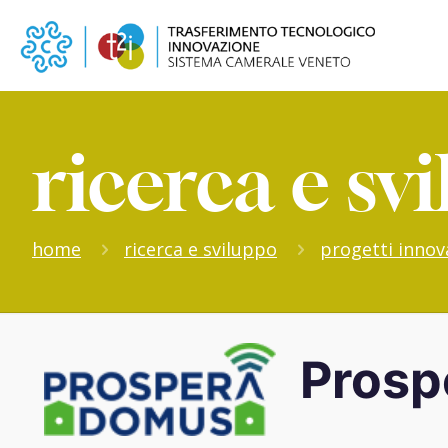
ricerca e sv
home
ricerca e sviluppo
progetti innova
Prosp