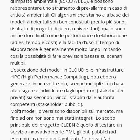
di impatto ambientale (85/337/EEC), e possono
rappresentare uno strumento di pre-allarme in caso di
criticità ambientali. Gli algoritmi che stanno alla base dei
modelli ambientali son ben conosciuti (per lo più sono il
risultato di progetti di ricerca universitari), ma lo sono
anche i loro limiti come le performance di elaborazione
(ad es: tempo e costi) e la facilità d’uso. Il tempo di
elaborazione è generalmente molto lungo limitando
così la possibilità di fare previsioni basate su scenari
multipli.
L’esecuzione dei modelli in CLOUD e le infrastrutture
HPC (High Performance Computing), potrebbero
generare, in una volta sola, scenari multipli sia in base
alle esigenze individuate dagli operatori (stakeholder
privati) sia secondo i vincoli stabiliti dalle autorità
competenti (stakeholder pubblici).
Molti modelli diversi sono disponibili sul mercato, ma
fino ad ora non sono mai stati integrati. Lo scopo
principale del progetto CLEEN è quello di testare un
servizio innovativo per le PMI, gli enti pubblici (ad
esempio, agenzie per l’ambiente ) e privati ​​(ad