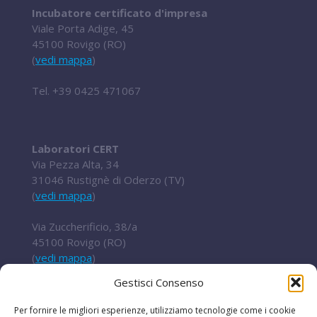
Incubatore certificato d'impresa
Viale Porta Adige, 45
45100 Rovigo (RO)
(
vedi mappa
)
Tel.
+39 0425 471067
Laboratori CERT
Via Pezza Alta, 34
31046 Rustignè di Oderzo (TV)
(
vedi mappa
)
Via Zuccherificio, 38/a
45100 Rovigo (RO)
(
vedi mappa
)
Gestisci Consenso
Tel.
+ 39 0422 852016
cert@t2i.it
Per fornire le migliori esperienze, utilizziamo tecnologie come i cookie