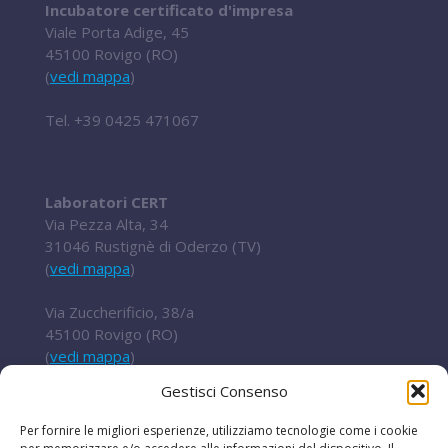
Incubatore certificato d'impresa
Viale Porta Adige, 45
45100 Rovigo (RO)
(
vedi mappa
)
Tel.
+39 0425 471067
Laboratori CERT
Via Pezza Alta, 34
31046 Rustignè di Oderzo (TV)
(
vedi mappa
)
Via Zuccherificio, 38/a
45100 Rovigo (RO)
(
vedi mappa
)
Gestisci Consenso
Tel.
+ 39 0422 852016
cert@t2i.it
Per fornire le migliori esperienze, utilizziamo tecnologie come i cookie