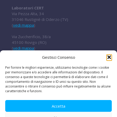
Laboratori CERT
Via Pezza Alta, 34
31046 Rustignè di Oderzo (TV)
(
vedi mappa
)
Via Zuccherificio, 38/a
45100 Rovigo (RO)
(
vedi mappa
)
Gestisci Consenso
Tel.
+ 39 0422 852016
cert@t2i.it
Per fornire le migliori esperienze, utilizziamo tecnologie come i cookie
per memorizzare e/o accedere alle informazioni del dispositivo. Il
consenso a queste tecnologie ci permetterà di elaborare dati come il
comportamento di navigazione o ID unici su questo sito. Non
acconsentire o ritirare il consenso può influire negativamente su alcune
Codice Fiscale / Partita IVA 04636360267
caratteristiche e funzioni.
Organismo di ricerca Reg.UE 651/2014
Accetta