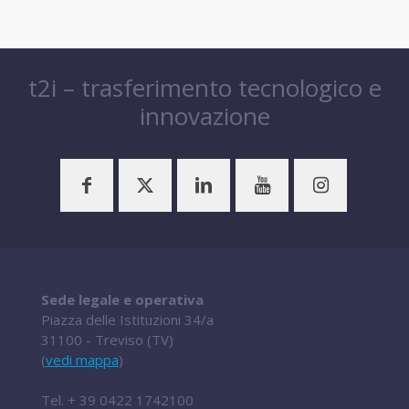
t2i – trasferimento tecnologico e
innovazione
Sede legale e operativa
Piazza delle Istituzioni 34/a
31100 - Treviso (TV)
(
vedi mappa
)
Tel.
+ 39 0422 1742100