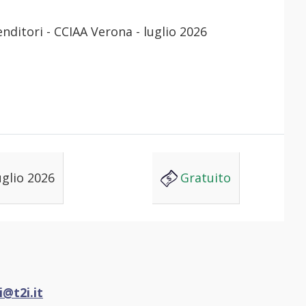
uglio 2026
Gratuito
i@t2i.it