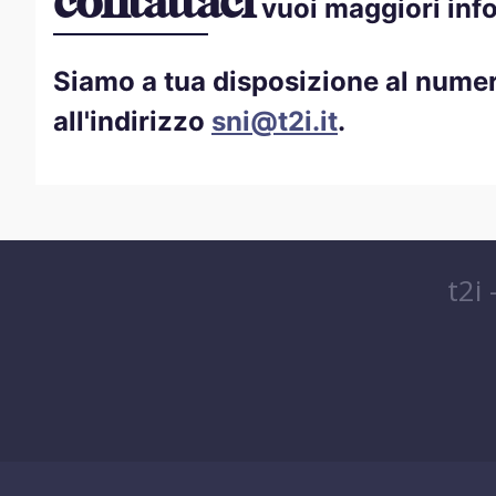
contattaci
vuoi maggiori inf
Siamo a tua disposizione al nume
all'indirizzo
sni@t2i.it
.
t2i