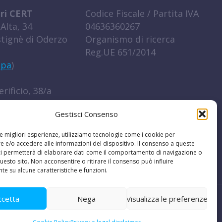
ri CERT
Codice Fiscale / Partita IVA
Alta, 34
04636360267
tignè di Oderzo
Organismo di ricerca
Reg.UE 651/2014
ppa
)
rificio, 38/a
igo (RO)
Gestisci Consenso
ppa
)
le migliori esperienze, utilizziamo tecnologie come i cookie per
0422 852016
 e/o accedere alle informazioni del dispositivo. Il consenso a queste
ci permetterà di elaborare dati come il comportamento di navigazione o
t
questo sito. Non acconsentire o ritirare il consenso può influire
e su alcune caratteristiche e funzioni.
ccetta
Nega
Visualizza le preferenze
ora con noi
|
PEC
|
La nostra newsletter