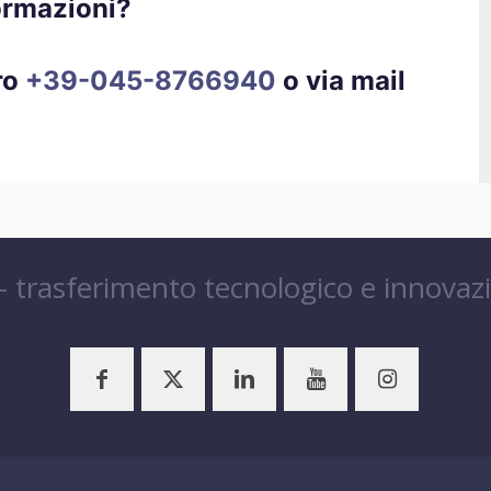
ormazioni?
ro
+39-045-8766940
o via mail
 – trasferimento tecnologico e innovaz