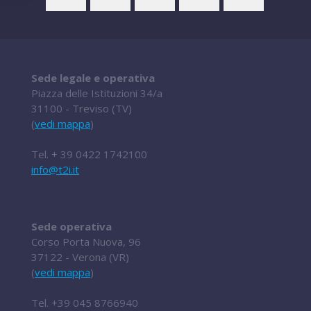
Sede legale e operativa
Piazza delle Istituzioni 34/a
31100 - Treviso (TV)
(
vedi mappa
)
Tel.
+ 39 0422 1742100
info@t2i.it
Sede operativa
Corso Porta Nuova, 96
37122 - Verona (VR)
(
vedi mappa
)
Tel.
+39 045 8766940