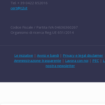
Tel.
+ 39 0422 852016
cert@t2i.it
Codice Fiscale / Partita IVA 04636360267
Organismo di ricerca Reg.UE 651/2014
Le iniziative
|
Avvisi e bandi
|
Privacy e legal disclaimer
Amministrazione trasparente
|
Lavora con noi
|
PEC
|
L
nostra newsletter