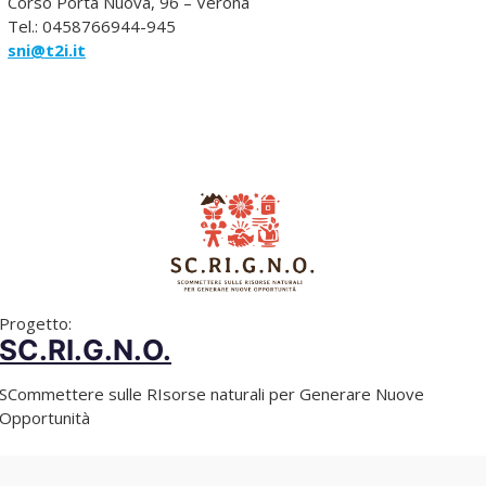
Corso Porta Nuova, 96 – Verona
Tel.: 0458766944-945
sni@t2i.it
Progetto:
SC.RI.G.N.O.
SCommettere sulle RIsorse naturali per Generare Nuove
Opportunità