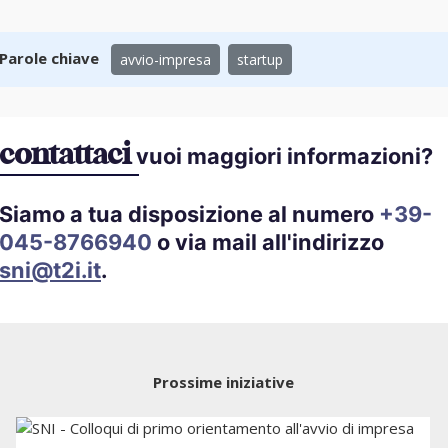
Parole chiave
avvio-impresa
startup
contattaci
vuoi maggiori informazioni?
Siamo a tua disposizione al numero
+39-
045-8766940
o via mail all'indirizzo
sni@t2i.it
.
Prossime iniziative