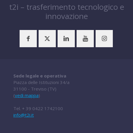
t2i – trasferimento tecnologico e
innovazione
Sede legale e operativa
Piazza delle Istituzioni 34/a
31100 - Treviso (TV)
(
vedi mappa
)
Tel.
+ 39 0422 1742100
info@t2i.it