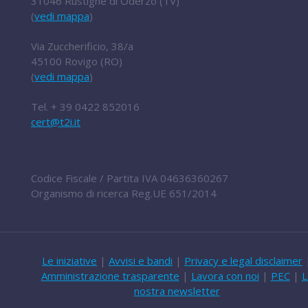
31046 Rustignè di Oderzo (TV)
(
vedi mappa
)
Via Zuccherificio, 38/a
45100 Rovigo (RO)
(
vedi mappa
)
Tel.
+ 39 0422 852016
cert@t2i.it
Codice Fiscale / Partita IVA 04636360267
Organismo di ricerca Reg.UE 651/2014
Le iniziative
|
Avvisi e bandi
|
Privacy e legal disclaimer
Amministrazione trasparente
|
Lavora con noi
|
PEC
|
L
nostra newsletter