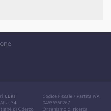
ione
ri CERT
Codice Fiscale / Partita IVA
Alta, 34
04636360267
tignè di Oderzo
Organismo di ricerca