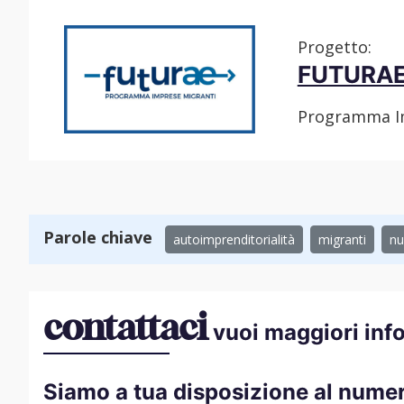
Progetto:
FUTURA
Programma Im
Parole chiave
autoimprenditorialità
migranti
nu
contattaci
vuoi maggiori inf
Siamo a tua disposizione al nume