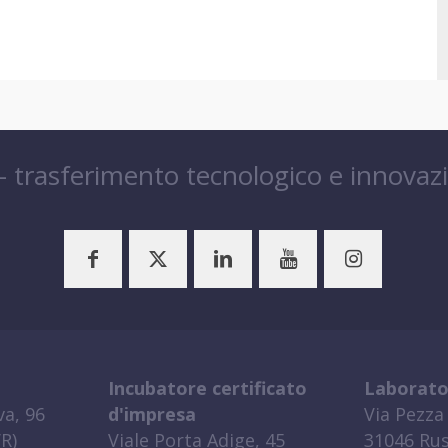
 – trasferimento tecnologico e innovaz
Incubatore certificato
Laborato
a, 96
d'impresa
Via Pezza 
R)
Viale Porta Adige, 45
31046 Rus