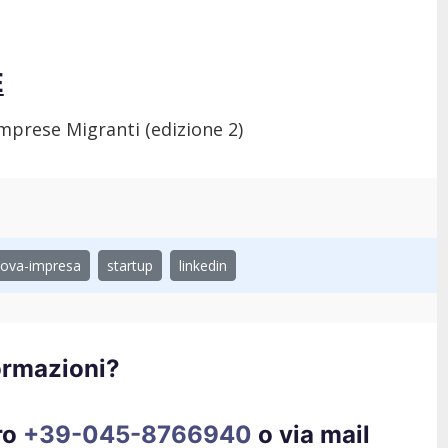
E
prese Migranti (edizione 2)
ova-impresa
startup
linkedin
ormazioni?
ro
+39-045-8766940
o via mail