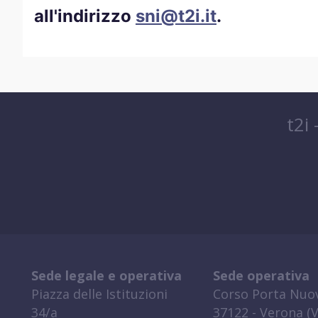
all'indirizzo
sni@t2i.it
.
t2i
Sede legale e operativa
Sede operativa
Piazza delle Istituzioni
Corso Porta Nuov
34/a
37122 - Verona (V