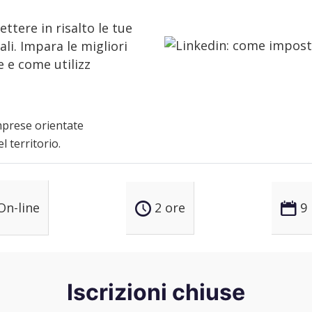
ttere in risalto le tue
i. Impara le migliori
 e come utilizz
mprese orientate
l territorio.
On-line
2 ore
9
Iscrizioni chiuse