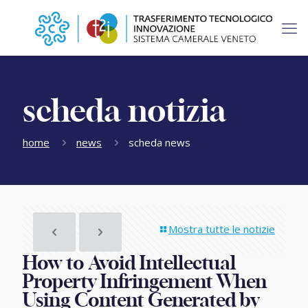
scheda notizia
home
news
scheda news
Mostra tutte le notizie
How to Avoid Intellectual
Property Infringement When
Using Content Generated by