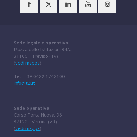
Sede legale e operativa
Piazza delle Istituzioni 34/a
31100 - Treviso (TV)
(
vedi mappa
)
Tel.
+ 39 0422 1742100
info@t2i.it
Sede operativa
Corso Porta Nuova, 96
37122 - Verona (VR)
(
vedi mappa
)