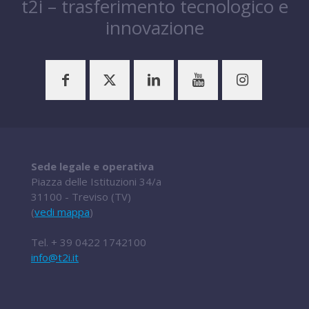
t2i – trasferimento tecnologico e
innovazione
Sede legale e operativa
Piazza delle Istituzioni 34/a
31100 - Treviso (TV)
(
vedi mappa
)
Tel.
+ 39 0422 1742100
info@t2i.it