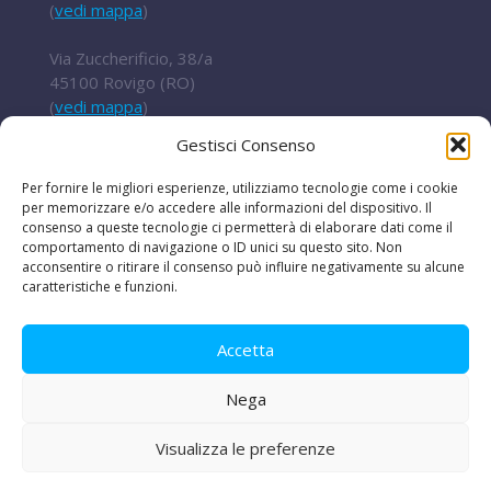
(
vedi mappa
)
Via Zuccherificio, 38/a
45100 Rovigo (RO)
(
vedi mappa
)
Gestisci Consenso
Tel.
+ 39 0422 852016
cert@t2i.it
Per fornire le migliori esperienze, utilizziamo tecnologie come i cookie
per memorizzare e/o accedere alle informazioni del dispositivo. Il
consenso a queste tecnologie ci permetterà di elaborare dati come il
comportamento di navigazione o ID unici su questo sito. Non
Codice Fiscale / Partita IVA 04636360267
acconsentire o ritirare il consenso può influire negativamente su alcune
caratteristiche e funzioni.
Organismo di ricerca Reg.UE 651/2014
Accetta
Nega
Le iniziative
|
Avvisi e bandi
|
Privacy e legal
disclaimer
|
Amministrazione trasparente
|
Lavora
Visualizza le preferenze
con noi
|
PEC
|
La nostra newsletter