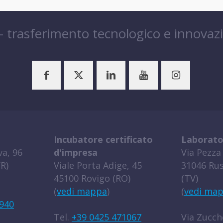
 – trasferimento tecnologico e innovaz
Incubatore certificato
Laborato
a, 96
d'impresa
Via Pezza 
R)
Viale Porta Adige, 45
31046 Rus
45100 Rovigo (RO)
(TV)
(
vedi mappa
)
(
vedi ma
940
Tel.
+39 0425 471067
Via Zucche