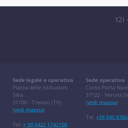
t2i
Sede legale e operativa
Sede operativa
Piazza delle Istituzioni
Corso Porta Nuov
34/a
37122 - Verona (V
31100 - Treviso (TV)
(
vedi mappa
)
(
vedi mappa
)
Tel.
+39 045 8766
Tel.
+ 39 0422 1742100