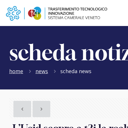
scheda noti
home
news
scheda news