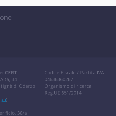
ione
ri CERT
Codice Fiscale / Partita IVA
Alta, 34
04636360267
tignè di Oderzo
Organismo di ricerca
Reg.UE 651/2014
ppa
)
rificio, 38/a