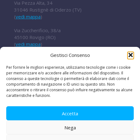
Via Pezza Alta, 34
31046 Rustignè di Oderzo (TV)
(
vedi mappa
)
Via Zuccherificio, 38/a
45100 Rovigo (RO)
(
vedi mappa
)
Gestisci Consenso
Tel.
+ 39 0422 852016
cert@t2i.it
Per fornire le migliori esperienze, utilizziamo tecnologie come i cookie
per memorizzare e/o accedere alle informazioni del dispositivo. Il
consenso a queste tecnologie ci permetterà di elaborare dati come il
comportamento di navigazione o ID unici su questo sito. Non
acconsentire o ritirare il consenso può influire negativamente su alcune
Codice Fiscale / Partita IVA 04636360267
caratteristiche e funzioni.
Organismo di ricerca Reg.UE 651/2014
Accetta
Nega
Le iniziative
|
Avvisi e bandi
|
Privacy e legal
disclaimer
|
Amministrazione trasparente
|
Lavora