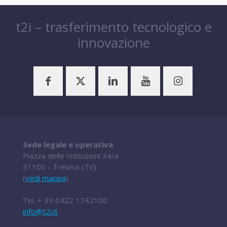
t2i – trasferimento tecnologico e
innovazione
Sede legale e operativa
Piazza delle Istituzioni 34/a
31100 - Treviso (TV)
(
vedi mappa
)
Tel.
+ 39 0422 1742100
info@t2i.it