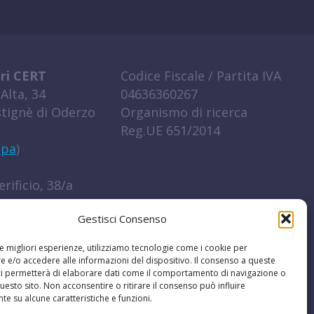
ri CERT
Codice Fiscale / Partita IVA
Alta, 34
04636360267
tignè di Oderzo
Organismo di ricerca
Reg.UE 651/2014
ppa
)
rificio, 38/a
igo (RO)
Gestisci Consenso
ppa
)
le migliori esperienze, utilizziamo tecnologie come i cookie per
0422 852016
 e/o accedere alle informazioni del dispositivo. Il consenso a queste
ci permetterà di elaborare dati come il comportamento di navigazione o
t
questo sito. Non acconsentire o ritirare il consenso può influire
e su alcune caratteristiche e funzioni.