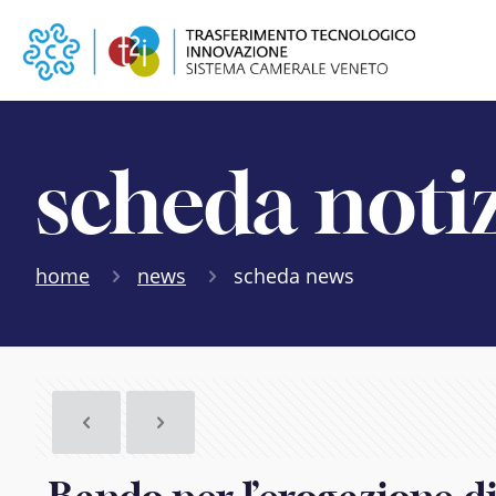
scheda noti
home
news
scheda news