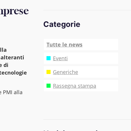
imprese
Categorie
Tutte le news
lla
malteranti
Eventi
e di
Generiche
 tecnologie
Rassegna stampa
e PMI alla