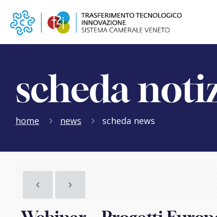
scheda noti
home
news
scheda news