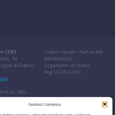
ri CERT
Codice Fiscale / Partita IVA
Alta, 34
04636360267
tignè di Oderzo
Organismo di ricerca
Reg.UE 651/2014
ppa
)
rificio, 38/a
igo (RO)
Gestisci Consenso
ppa
)
le migliori esperienze, utilizziamo tecnologie come i cookie per