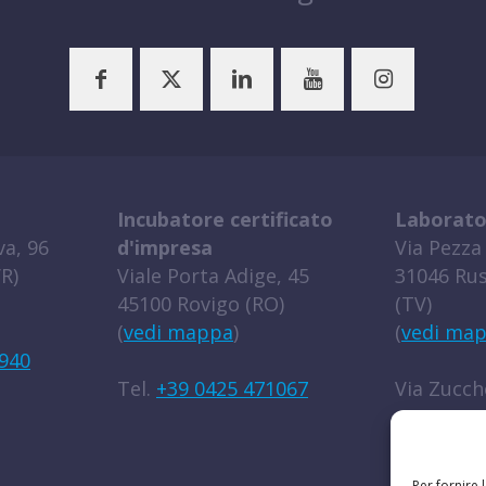
Incubatore certificato
Laborato
a, 96
d'impresa
Via Pezza 
R)
Viale Porta Adige, 45
31046 Rus
45100 Rovigo (RO)
(TV)
(
vedi mappa
)
(
vedi ma
940
Tel.
+39 0425 471067
Via Zucche
45100 Rov
(
vedi ma
Per fornire 