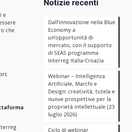
Notizie recenti
i e
Dall’innovazione nella Blue
nessere
Economy a
ro che
un’opportunità di
mercato, con il supporto
di SEAS programma
Interreg Italia-Croazia
ri;
Webinar – Intelligenza
Artificiale, Marchi e
Design: creatività, tutela e
nuove prospettive per la
proprietà intellettuale (23
iattaforma
luglio 2026)
nterreg
Ciclo di webinar