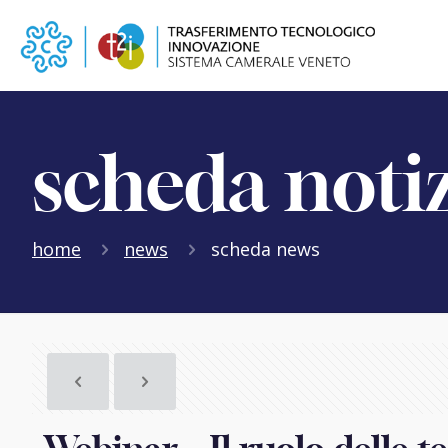
scheda noti
home
news
scheda news