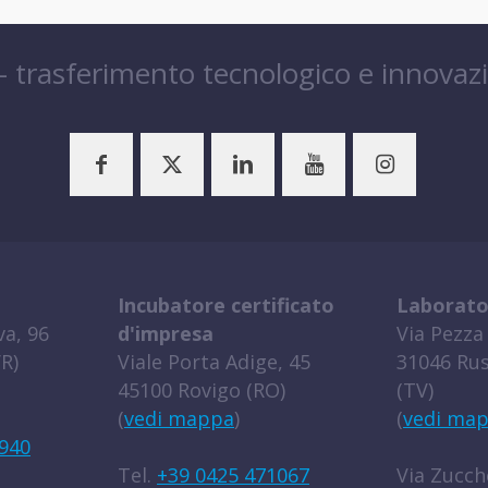
 – trasferimento tecnologico e innovaz
Incubatore certificato
Laborato
a, 96
d'impresa
Via Pezza 
R)
Viale Porta Adige, 45
31046 Rus
45100 Rovigo (RO)
(TV)
(
vedi mappa
)
(
vedi ma
940
Tel.
+39 0425 471067
Via Zucche