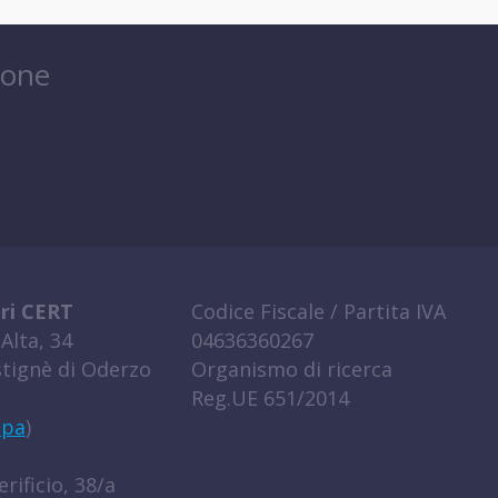
ione
ri CERT
Codice Fiscale / Partita IVA
Alta, 34
04636360267
tignè di Oderzo
Organismo di ricerca
Reg.UE 651/2014
ppa
)
rificio, 38/a