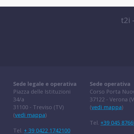
t2i
Sede legale e operativa
Sede operativa
Piazza delle Istituzioni
Corso Porta Nuov
34/a
37122 - Verona (V
31100 - Treviso (TV)
(
vedi mappa
)
(
vedi mappa
)
Tel.
+39 045 8766
Tel.
+ 39 0422 1742100