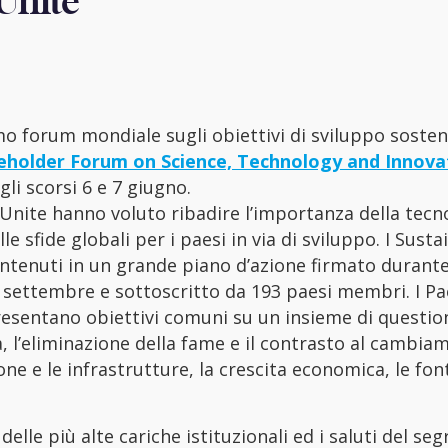
 Unite
mo forum mondiale sugli obiettivi di sviluppo sosten
eholder Forum on Science, Technology and Innova
 gli scorsi 6 e 7 giugno.
 Unite hanno voluto ribadire l’importanza della tecn
le sfide globali per i paesi in via di sviluppo. I Susta
tenuti in un grande piano d’azione firmato durante
settembre e sottoscritto da 193 paesi membri. I Pae
esentano obiettivi comuni su un insieme di questio
à, l’eliminazione della fame e il contrasto al cambia
e e le infrastrutture, la crescita economica, le font
elle più alte cariche istituzionali ed i saluti del seg