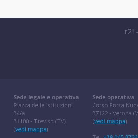
t2i
Sede legale e operativa
Sede operativa
Piazza delle Istituzioni
Corso Porta Nuov
34/a
37122 - Verona (V
31100 - Treviso (TV)
(
vedi mappa
)
(
vedi mappa
)
Tel.
+39 045 8766