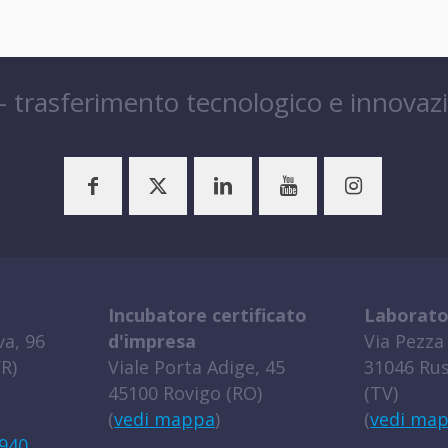
 – trasferimento tecnologico e innovaz
Incubatore certificato
Laborato
a, 96
d'impresa
Via Pezza 
R)
Viale Porta Adige, 45
31046 Rus
45100 Rovigo (RO)
(TV)
(
vedi mappa
)
(
vedi ma
940