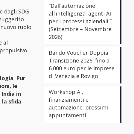
“Dall’automazione
re dagli SDG
all’intelligenza: agenti AI
 suggerito
per i processi aziendali ”
l nuovo ruolo
(Settembre – Novembre
2026)
 al
 propulsivo
Bando Voucher Doppia
Transizione 2026: fino a
6.000 euro per le imprese
di Venezia e Rovigo
logia
.
Pur
oni, le
Workshop AI,
 India in
finanziamenti e
 la sfida
automazione: prossimi
appuntamenti