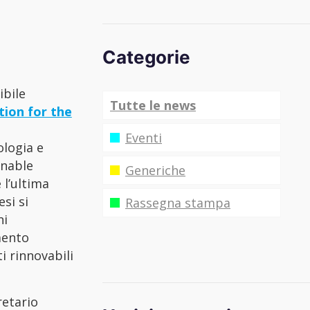
Categorie
ibile
Tutte le news
tion for the
Eventi
ologia e
inable
Generiche
 l’ultima
si si
Rassegna stampa
ni
mento
i rinnovabili
retario