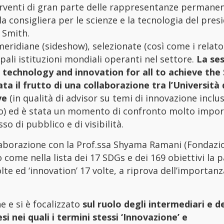
rventi di gran parte delle rappresentanze permanent
la consigliera per le scienze e la tecnologia del pres
 Smith.
eridiane (sideshow), selezionate (così come i relator
pali istituzioni mondiali operanti nel settore.
La se
e, technology and innovation for all to achieve the
ta il frutto di una collaborazione tra l’Università 
ve
(in qualità di advisor su temi di innovazione inclu
uppo) ed è stata un momento di confronto molto impo
o di pubblico e di visibilità.
ollaborazione con la Prof.ssa Shyama Ramani (Fondazi
 come nella lista dei 17 SDGs e dei 169 obiettivi la p
volte ed ‘innovation’ 17 volte, a riprova dell’importan
e e si è focalizzato
sul ruolo degli intermediari e de
 nei quali i termini stessi ‘Innovazione’ e