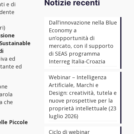
Notizie recenti
i e di
idente
Dall’innovazione nella Blue
i)
Economy a
ssione
un’opportunità di
 Sustainable
mercato, con il supporto
di
di SEAS programma
siva ed
Interreg Italia-Croazia
rtante ed
Webinar – Intelligenza
Artificiale, Marchi e
one
Design: creatività, tutela e
arola
nuove prospettive per la
za che
proprietà intellettuale (23
luglio 2026)
lle Piccole
Ciclo di webinar