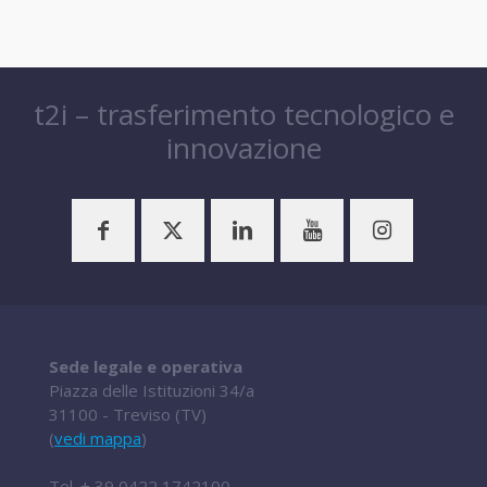
t2i – trasferimento tecnologico e
innovazione
Sede legale e operativa
Piazza delle Istituzioni 34/a
31100 - Treviso (TV)
(
vedi mappa
)
Tel.
+ 39 0422 1742100