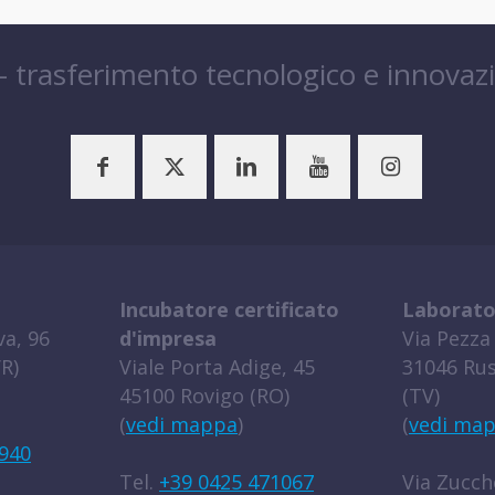
 – trasferimento tecnologico e innovaz
Incubatore certificato
Laborato
a, 96
d'impresa
Via Pezza 
R)
Viale Porta Adige, 45
31046 Rus
45100 Rovigo (RO)
(TV)
(
vedi mappa
)
(
vedi ma
940
Tel.
+39 0425 471067
Via Zucche