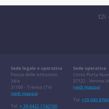
t2i
Sede legale e operativa
Sede operativa
Piazza delle Istituzioni
Corso Porta Nuov
34/a
37122 - Verona (V
31100 - Treviso (TV)
(
vedi mappa
)
(
vedi mappa
)
Tel.
+39 045 8766
Tel.
+ 39 0422 1742100