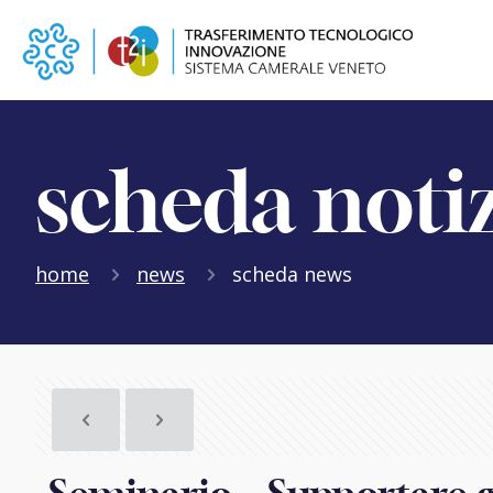
scheda noti
home
news
scheda news