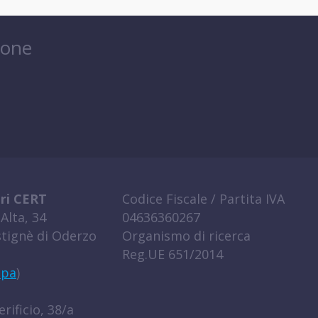
ione
ri CERT
Codice Fiscale / Partita IVA
Alta, 34
04636360267
tignè di Oderzo
Organismo di ricerca
Reg.UE 651/2014
ppa
)
rificio, 38/a