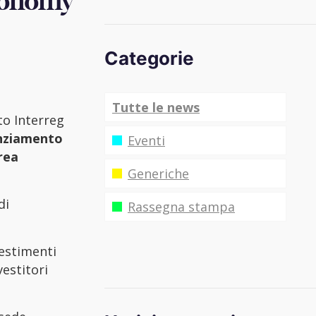
Economy
Categorie
Tutte le news
to Interreg
nziamento
Eventi
rea
Generiche
di
Rassegna stampa
vestimenti
vestitori